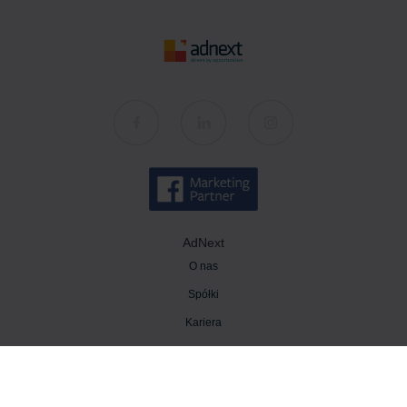
AdNext
O nas
Spółki
Kariera
Kontakt
Wiedza