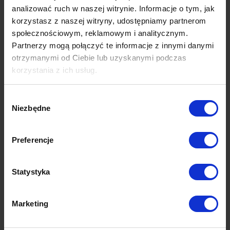
biznesu? Czy marka to konieczny element, by
analizować ruch w naszej witrynie. Informacje o tym, jak
przedsiębiorstwo odniosło sukces na…
korzystasz z naszej witryny, udostępniamy partnerom
społecznościowym, reklamowym i analitycznym.
Partnerzy mogą połączyć te informacje z innymi danymi
otrzymanymi od Ciebie lub uzyskanymi podczas
korzystania z ich usług.
Więcej dowiesz się z naszej
Polityki prywatności
oraz
Wybór
Polityki Prywatności Google
.
Niezbędne
zgody
Preferencje
Statystyka
Marketing