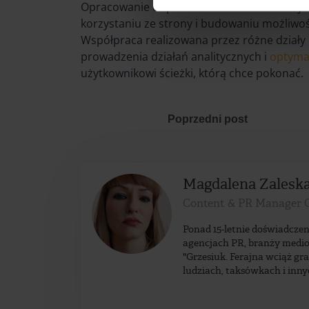
Opracowanie odpowiednich struktur nie t
korzystaniu ze strony i budowaniu możliwo
Współpraca realizowana przez różne działy 
prowadzenia działań analitycznych i
optymal
użytkownikowi ścieżki, którą chce pokonać.
Poprzedni post
Magdalena Zalesk
Content & PR Manager 
Ponad 15-letnie doświadczen
agencjach PR, branży medio
"Grzesiuk. Ferajna wciąż gr
ludziach, taksówkach i inny