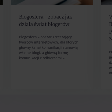
Blogosfera – zobacz jak
W
działa świat blogerów
R
P
Blogosfera – obszar zrzeszający
M
twórców internetowych, dla których
główny kanał komunikacji stanowią
P
własne blogi, a główną formę
j
komunikacji z odbiorcami –...
d
w
or