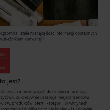
 ogromną i stale rosnącą ilość informacji dostępnych
e wskaźnikiem konwersji?
cji
to jest?
 stronach internetowych duże ilości informacji.
wizytówki, sukcesywnie ustępuje miejsca trendowi
ykułów, produktów, ofert i kategorii. W witrynach
stworzenie i publikacja to nie koniec – i tu pojawia