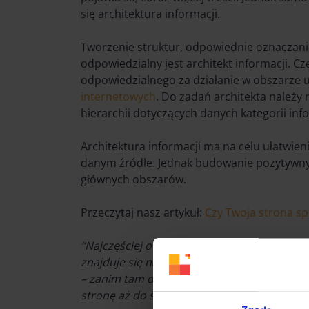
się architektura informacji.
Tworzenie struktur, odpowiednie oznaczanie
odpowiedzialny jest architekt informacji. C
odpowiedzialnego za działanie w obszarze u
internetowych
. Do zadań architekta należy
hierarchii dotyczących danych kategorii info
Architektura informacji ma na celu ułatwien
danym źródle. Jednak budowanie pozytywnyc
głównych obszarów.
Przeczytaj nasz artykuł:
Czy Twoja strona sp
“Najczęściej o osiągnięciu celu mówimy wte
znajduje się na stronie z podziękowaniem/
– zanim tam dotrze, musi pokonać pewną dr
stronę aż do sfinalizowania zakupu?”