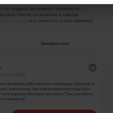
ylko pomaga użytkownikom w komfortowym
ści do osiągania pozytywnych doświadczeń.
pozwala również na ułatwienie w zakresie
izacji witryny
– a to znowu ma na celu ułatwienie
Następny post
a
Grupy AdNext
ie w dziedzinie public relations i marketingu zdobywała w
wej i wydawniczej. Jest współpomysłodawczynią filmu
a" oraz współautorką zbioru opowiadań "Taxi, taxi! Albo o
ch zwierzętach".