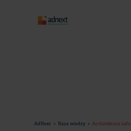
Skip
to
content
AdNext
Baza wiedzy
Architektura inf