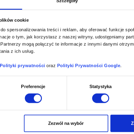
Szczegóły
chitektura informacji
 plików cookie
onie internetowej wymaga dokonania co najmniej
ieżka i struktury zapewniające użytkownikom
do spersonalizowania treści i reklam, aby oferować funkcje sp
o aspekty, które mogą znacząco wpływać na
ormacje o tym, jak korzystasz z naszej witryny, udostępniamy p
a początku wspominaliśmy o zależności między
Partnerzy mogą połączyć te informacje z innymi danymi otrzym
onwersji.
nia z ich usług.
ect of foreign policy. I mean architect as in the
Polityki prywatności
oraz
Polityki Prywatności Google
.
ly principles to make something work — the
 or policy that informs because it is clear”.
(Richard
 Architects (1997).)
Preferencje
Statystyka
do rywalizowania z konkurencją. Użytkownicy, którzy
mogą znaleźć tego, czego szukają –
 stronę i spróbują znaleźć to, czego potrzebują, w
Zezwól na wybór
Z