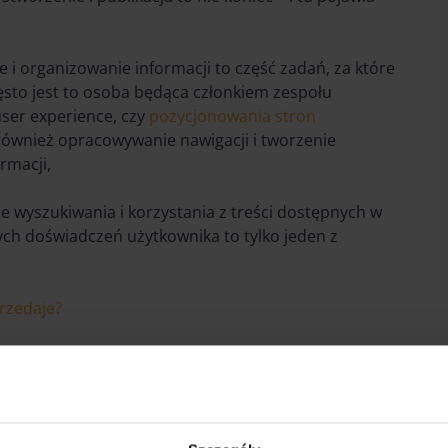
 i organizowanie informacji to część zadań, za które
zęsto jest to osoba będąca członkiem zespołu
ser experience, czy
pozycjonowania stron
 również opracowywanie nawigacji i tworzenie
rmacji,
ie wyszukiwania i korzystania z treści dostępnych w
h doświadczeń użytkownika to tylko jeden z
rzedaje?
dy, kiedy użytkownik odwiedzający naszą witrynę
podsumowaniem płatności. Jak nietrudno się domyślić
ogę. Jakie zachowania podejmuje od wejścia na