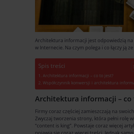
Architektura informacji jest odpowiedzią na
w Internecie. Na czym polega i co łączy ją z
Spis treści
Architektura informacji – co to jest?
Współczynnik konwersji i architektura informa
Architektura informacji – co 
Firmy coraz częściej zamieszczają na swoich
Zwyczaj tworzenia strony, która pełni rolę 
“content is king”. Powstaje coraz więcej art
pojawia się coraz więcej treści. Jednak samo 