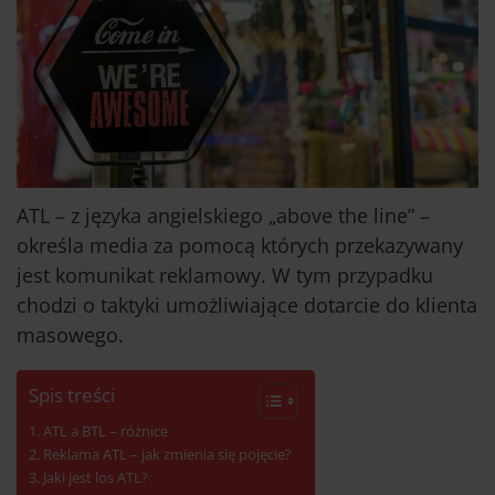
ATL – z języka angielskiego „above the line” –
określa media za pomocą których przekazywany
jest komunikat reklamowy. W tym przypadku
chodzi o taktyki umożliwiające dotarcie do klienta
masowego.
Spis treści
ATL a BTL – różnice
Reklama ATL – jak zmienia się pojęcie?
Jaki jest los ATL?