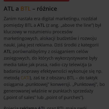
ATL a
BTL
– różnice
Zanim nastała era digital marketingu, rozdział
pomiędzy BTL
a
ATL
(z ang. „above the line”) był
kluczowy w rozumieniu procesów
marketingowych, alokacji budżetów i rozwoju
nauki, jaką jest reklama. Dziś środki z kategorii
ATL
porównalibyśmy z osiąganiem celów
zasięgowych, do których wykorzystywane były
media takie jak prasa, radio czy telewizja (a
badania poprawy efektywności wykonuje się np.
metodą
CATI
), zaś te z obszaru BTL – do taktyk
osiągania „punktowej” konwersji. „Punktowej”, bo
generowanej właśnie w punktach sprzedaży
(„point of sales” lub „point of purches”).
Pojęcia
reklama ATL
oraz BTL mają swój