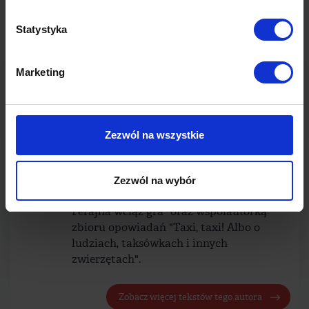
Statystyka
Poprzedni post
Następny post
Marketing
Magdalena Zaleska
Content & PR Manager Grupy AdNext
Ponad 15-letnie doświadczenie w
Zezwól na wszystkie
dziedzinie public relations i marketingu
zdobywała w agencjach PR, branży
mediowej i wydawniczej. Jest
Zezwól na wybór
współpomysłodawczynią filmu "Grzesiuk.
Ferajna wciąż gra" oraz współautorką
zbioru opowiadań "Taxi, taxi! Albo o
ludziach, taksówkach i innych
zwierzętach".
Zobacz więcej tekstów tego autora