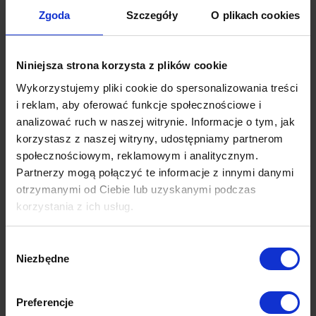
przeciwieństwie do działań BTL,
Zgoda
Szczegóły
O plikach cookies
przypominających polowania na przykład na orki
czy wieloryby. Nie da się jednak ukryć, że to
metody bardziej bezpośredniego dotarcia do
Niniejsza strona korzysta z plików cookie
konsumenta dynamiczniej zyskują na znaczeniu.
Wykorzystujemy pliki cookie do spersonalizowania treści
i reklam, aby oferować funkcje społecznościowe i
Również możliwości, jakie dają media
analizować ruch w naszej witrynie. Informacje o tym, jak
społecznościowe – w precyzyjnym określaniu
korzystasz z naszej witryny, udostępniamy partnerom
grupy docelowej i rozpoznawaniu zachowań
społecznościowym, reklamowym i analitycznym.
naszych odbiorców – pogłębiają przepaść
Partnerzy mogą połączyć te informacje z innymi danymi
między BTL
a
ATL
. W przyszłości pojęcia te
otrzymanymi od Ciebie lub uzyskanymi podczas
najprawdopodobniej ulegną zespoleniu, a
korzystania z ich usług.
masowy przekaz, dzięki przepływowi danych i
Więcej dowiesz się z naszej
Polityki prywatności
oraz
maszynowemu uczeniu się, stanie się
Wybór
Polityki Prywatności Google
.
Niezbędne
zindywidualizowany i dostosowany do potrzeb i
zgody
możliwości każdego z nas.
Preferencje