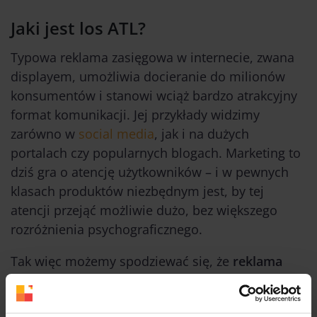
Jaki jest los ATL?
Typowa reklama zasięgowa w internecie, zwana
displayem, umożliwia docieranie do milionów
konsumentów i stanowi wciąż bardzo atrakcyjny
format komunikacji. Jej przykłady widzimy
zarówno w
social media
, jak i na dużych
portalach czy popularnych blogach. Marketing to
dziś gra o atencję użytkowników – i w pewnych
klasach produktów niezbędnym jest, by tej
atencji przejąć możliwie dużo, bez większego
rozróżnienia psychograficznego.
Tak więc możemy spodziewać się, że
reklama
ATL
w tej czy innej formie zawsze będzie obecna
– to trochę jak łowienie sardynek, w