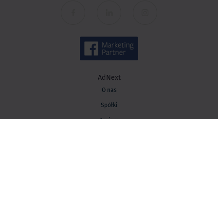
AdNext
O nas
Spółki
Kariera
Kontakt
Wiedza
Baza wiedzy
Blog AdNext
Strategia marketingowa
Performance marketing