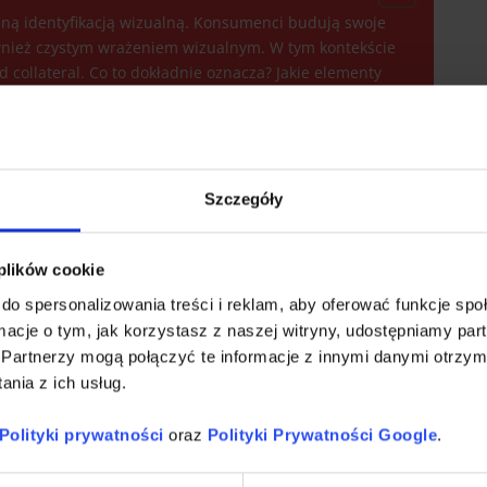
sną identyfikacją wizualną. Konsumenci budują swoje
ównież czystym wrażeniem wizualnym. W tym kontekście
 collateral. Co to dokładnie oznacza? Jakie elementy
marek i dlaczego warto się o nie troszczyć?
j marki?
Szczegóły
 plików cookie
odki wyrazu. Mogą do niego należeć między innymi:
do spersonalizowania treści i reklam, aby oferować funkcje sp
ormacje o tym, jak korzystasz z naszej witryny, udostępniamy p
wki, kupony promocyjne, karty płatnicze w
Partnerzy mogą połączyć te informacje z innymi danymi otrzym
 ulotki oraz broszury, katalogi, zestawy
nia z ich usług.
est w tym przypadku tak naprawdę nieograniczona,
llateral warto stosować we wszystkich mających
Polityki prywatności
oraz
Polityki Prywatności Google
.
i zawierających branding, a możliwości w tym
cza je kreatywność twórców.