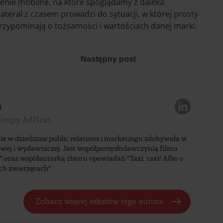
nie mobilne, na które spoglądamy z daleka.
teral z czasem prowadzi do sytuacji, w której prosty
rzypominają o tożsamości i wartościach danej marki.
Następny post
a
Grupy AdNext
ie w dziedzinie public relations i marketingu zdobywała w
wej i wydawniczej. Jest współpomysłodawczynią filmu
a" oraz współautorką zbioru opowiadań "Taxi, taxi! Albo o
ch zwierzętach".
Zobacz więcej tekstów tego autora