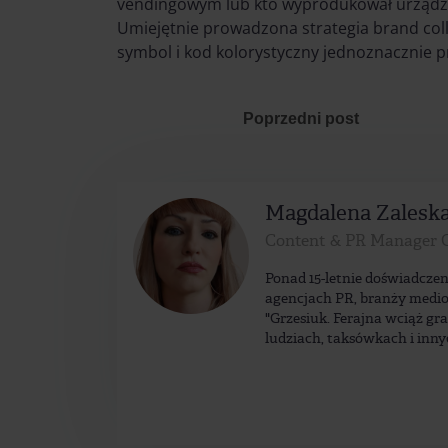
vendingowym lub kto wyprodukował urządze
Umiejętnie prowadzona strategia brand colla
symbol i kod kolorystyczny jednoznacznie p
Poprzedni post
Magdalena Zalesk
Content & PR Manager 
Ponad 15-letnie doświadczen
agencjach PR, branży medio
"Grzesiuk. Ferajna wciąż gr
ludziach, taksówkach i inny