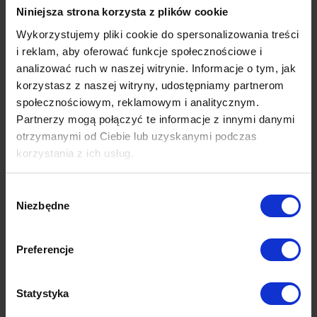
stanowią nieodzowny element marketing mix, nie
Niniejsza strona korzysta z plików cookie
należy bagatelizować tego sposobu promocji
Wykorzystujemy pliki cookie do spersonalizowania treści
swojej marki. Jakimi metodami można zdobywać
i reklam, aby oferować funkcje społecznościowe i
earned media?
analizować ruch w naszej witrynie. Informacje o tym, jak
korzystasz z naszej witryny, udostępniamy partnerom
Jakościowy content marketing
społecznościowym, reklamowym i analitycznym.
Partnerzy mogą połączyć te informacje z innymi danymi
Nie da się ukryć, że co najmniej od kilku lat
otrzymanymi od Ciebie lub uzyskanymi podczas
content marketing stanowi jeden z najgorętszych
korzystania z ich usług.
trendów w reklamie. Aktywności content
marketingowe mają sens, o ile rzeczywiście
Więcej dowiesz się z naszej
Polityki prywatności
oraz
Wybór
stanowią wartość dodaną dla swoich
Polityki Prywatności Google
.
Niezbędne
zgody
potencjalnych odbiorców. Warto dołożyć
wszelkich starań, aby przy pomocy content
Preferencje
marketingu budować pozycję branżowego
eksperta. Naturalnym miejscem do tworzenia i
Statystyka
publikowania marketingu treści są owned media.
W dobie mediów społecznościowych naprawdę