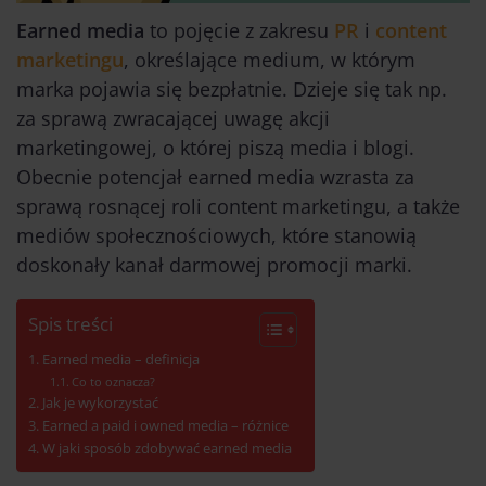
Earned media
to pojęcie z zakresu
PR
i
content
marketingu
, określające medium, w którym
marka pojawia się bezpłatnie. Dzieje się tak np.
za sprawą zwracającej uwagę akcji
marketingowej, o której piszą media i blogi.
Obecnie potencjał earned media wzrasta za
sprawą rosnącej roli content marketingu, a także
mediów społecznościowych, które stanowią
doskonały kanał darmowej promocji marki.
Spis treści
Earned media – definicja
Co to oznacza?
Jak je wykorzystać
Earned a paid i owned media – różnice
W jaki sposób zdobywać earned media