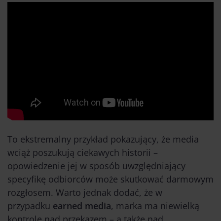
To ekstremalny przykład pokazujący, że media
wciąż poszukują ciekawych historii –
opowiedzenie jej w sposób uwzględniający
specyfikę odbiorców może skutkować darmowym
rozgłosem. Warto jednak dodać, że w
przypadku
earned media
, marka ma niewielką
kontrolę nad przekazem – a także nad