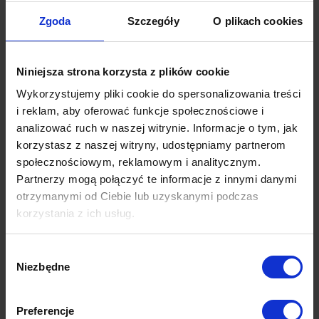
segmentu przez firmę o ugruntowanym procesie
Zgoda
Szczegóły
O plikach cookies
marketingowym i sprzedażowym pozwala na
realizowanie celów związanych ze wzrostem
świadomości marki
Cele sprzedażowe
– poprzez zebranie przedstawicieli
Niniejsza strona korzysta z plików cookie
branży w jednym miejscu, zainteresowanych produktem
Wykorzystujemy pliki cookie do spersonalizowania treści
danej firmy, mamy możliwość nawiązania
i reklam, aby oferować funkcje społecznościowe i
bezpośrednich relacji i wygenerowania leadów dla
działu sprzedaży
analizować ruch w naszej witrynie. Informacje o tym, jak
Cele charytatywne (CSR)
– to również pośrednie
korzystasz z naszej witryny, udostępniamy partnerom
wspieranie wizerunku, formuła polegająca na zbieraniu
społecznościowym, reklamowym i analitycznym.
środków (bądź przekazaniu zysków ze sprzedaży
Partnerzy mogą połączyć te informacje z innymi danymi
biletów,
crowdfounding
) na cele charytatywne
otrzymanymi od Ciebie lub uzyskanymi podczas
Wewnątrz tych dużych kategorii, mieści się też
korzystania z ich usług.
szereg innych, mniejszych. Przy odpowiednich
Więcej dowiesz się z naszej
Polityki prywatności
oraz
środkach i dobrze zaprojektowanej
kampanii
Wybór
Polityki Prywatności Google
.
Niezbędne
reklamowej
promującej dane wydarzenie, eventy
zgody
mogą stać się motorem rozwoju firmy! W tym
artykule podpowiadamy,
jak promować event
Preferencje