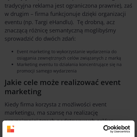
tradycyjna reklama jest ograniczona prawnie), zaś
w drugim – firma funkcjonuje dzięki organizacji
eventu (np. Targi eHandlu). Tę drobną, acz
znaczącą różnicę semantyczną moglibyśmy
sprowadzić do dwóch zdań:
Event marketing to wykorzystanie wydarzenia do
osiągania zewnętrznych celów związanych z marką
Marketing eventu to działania koncentrujące się na
promocji samego wydarzenia
Jakie cele może realizować event
marketing
Kiedy firma korzysta z możliwości event
marketingu, ma szansę na realizację
przynajmniej trzech podstawowych celów:
Cele wizerunkowe
– zbieranie danej branży lub jej