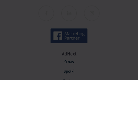
AdNext
O nas
Spółki
Kariera
Kontakt
Wiedza
Baza wiedzy
Blog AdNext
Strategia marketingowa