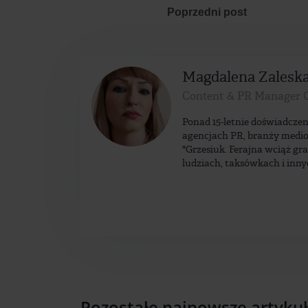
Poprzedni post
Magdalena Zalesk
Content & PR Manager 
Ponad 15-letnie doświadczen
agencjach PR, branży medio
"Grzesiuk. Ferajna wciąż gr
ludziach, taksówkach i inny
Pozostałe najnowsze artyku