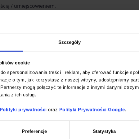
ścią / umiejscowieniem,
tki, intrygującej nowinki,
p. widok krwi, drastyczne sceny,
ikają na co dzień kontaktu z reklamami – obecna w
Szczegóły
ałań specyfikę grupy docelowej, sposób i miejsce
łonków i docieranie z przekazem marketingowym
 plików cookie
do spersonalizowania treści i reklam, aby oferować funkcje sp
ormacje o tym, jak korzystasz z naszej witryny, udostępniamy p
Partnerzy mogą połączyć te informacje z innymi danymi otrzym
ródło: creativeguerrillamarketing.com
nia z ich usług.
Polityki prywatności
oraz
Polityki Prywatności Google
.
ch czy uchwytach, w toaletach, na wyciągach
Preferencje
Statystyka
śmieci, chodnikach,