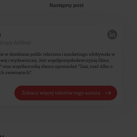
Następny post
a
Grupy AdNext
ie w dziedzinie public relations i marketingu zdobywała w
wej i wydawniczej. Jest współpomysłodawczynią filmu
a" oraz współautorką zbioru opowiadań "Taxi, taxi! Albo o
ch zwierzętach".
Zobacz więcej tekstów tego autora
ły