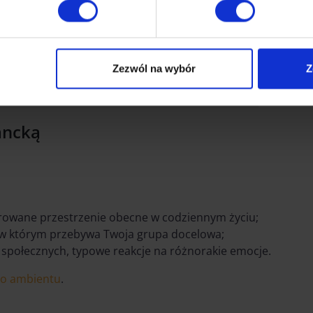
um miasta,
sparenty.
Zezwól na wybór
Z
fu. Źródło: creativeguerrillamarketing.com
ancką
rowane przestrzenie obecne w codziennym życiu;
, w którym przebywa Twoja grupa docelowa;
połecznych, typowe reakcje na różnorakie emocje.
go ambientu
.