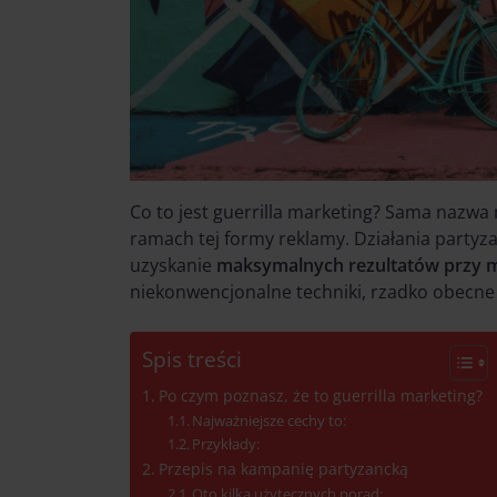
Co to jest guerrilla marketing? Sama nazwa
ramach tej formy reklamy. Działania partyza
uzyskanie
maksymalnych rezultatów przy 
niekonwencjonalne techniki, rzadko obecne
Spis treści
Po czym poznasz, że to guerrilla marketing?
Najważniejsze cechy to:
Przykłady:
Przepis na kampanię partyzancką
Oto kilka użytecznych porad: