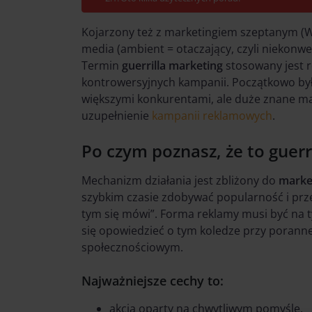
Kojarzony też z marketingiem szeptanym (W
media (ambient = otaczający, czyli niekonw
Termin
guerrilla marketing
stosowany jest 
kontrowersyjnych kampanii. Początkowo był
większymi konkurentami, ale duże znane mar
uzupełnienie
kampanii reklamowych
.
Po czym poznasz, że to guerr
Mechanizm działania jest zbliżony do
marke
szybkim czasie zdobywać popularność i prze
tym się mówi”. Forma reklamy musi być na ty
się opowiedzieć o tym koledze przy poranne
społecznościowym.
Najważniejsze cechy to:
akcja oparty na chwytliwym pomyśle,