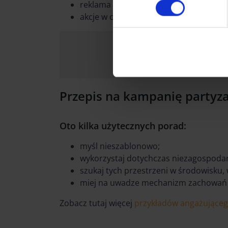
reklama na wraku samochodu w centr
akcje w centrach handlowych, np. tran
Akcja
guerrilla marketingowa
Unice
Przepis na kampanię partyz
Oto kilka użytecznych porad:
myśl nieszablonowo;
wykorzystaj dotychczas niezagospoda
szukaj tych przestrzeni w środowisku
miej na uwadze mechanizm zachowań s
Zobacz tutaj więcej
przykładów angażujące