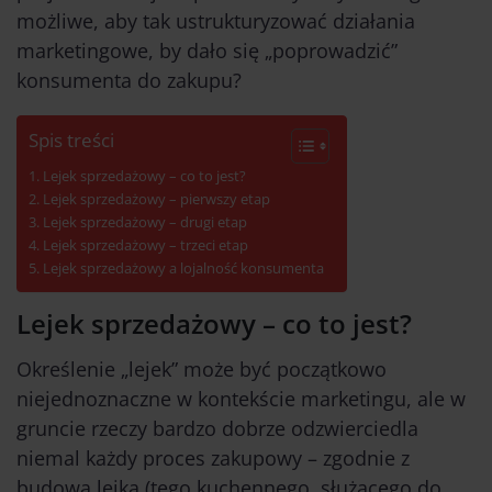
możliwe, aby tak ustrukturyzować działania
marketingowe, by dało się „poprowadzić”
konsumenta do zakupu?
Spis treści
Lejek sprzedażowy – co to jest?
Lejek sprzedażowy – pierwszy etap
Lejek sprzedażowy – drugi etap
Lejek sprzedażowy – trzeci etap
Lejek sprzedażowy a lojalność konsumenta
Lejek sprzedażowy – co to jest?
Określenie „lejek” może być początkowo
niejednoznaczne w kontekście marketingu, ale w
gruncie rzeczy bardzo dobrze odzwierciedla
niemal każdy proces zakupowy – zgodnie z
budową lejka (tego kuchennego, służącego do