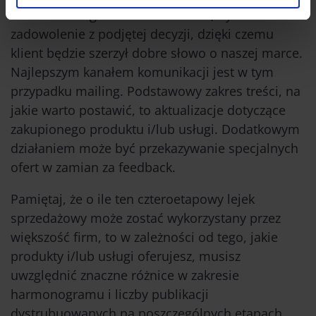
ambasadoring. Chodzi w nim o to, by wzmacniać
zadowolenie z podjętej decyzji, dzięki czemu
klient będzie szerzył dobre słowo o naszej marce.
Najlepszym kanałem komunikacji jest w tym
przypadku mailing. Podstawowy zakres treści, na
jakie warto postawić, to aktualizacje dotyczące
zakupionego produktu i/lub usługi. Dodatkowym
działaniem może być przekazywanie specjalnych
ofert w zamian za feedback.
Pamiętaj, że o ile ten czteroetapowy lejek
sprzedażowy może zostać wykorzystany przez
większość firm, to w zależności od tego, jakie
produkty i/lub usługi oferujesz, musisz
uwzględnić znaczne różnice w zakresie
harmonogramu i liczby publikacji
dystrubuowanych na poszczególnych etapach.