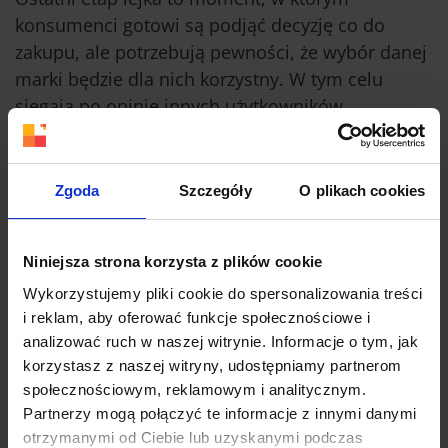
konsumenci gotowi są podjąć decyzję co do
zakupu, ale potrzebują pewności, że wybór danej
marki będzie dla nich korzystny. W tym celu
sięgają po opinie innych użytkowników,
upewniają się, że marka jest godna zaufania, a
cena, którą przyjdzie im zapłacić za produkt –
uzasadniona. Ci bardziej świadomi konsumenci
Zgoda
Szczegóły
O plikach cookies
chcą mieć także pewność, że dany brand
postępuje zgodnie z ich osobistym kodeksem czy
Niniejsza strona korzysta z plików cookie
stylem życia – np. prowadzi biznes
odpowiedzialny społecznie czy dba o środowisko.
Wykorzystujemy pliki cookie do spersonalizowania treści
i reklam, aby oferować funkcje społecznościowe i
Aby dostarczyć treści odpowiadające na te
analizować ruch w naszej witrynie. Informacje o tym, jak
pytania i wątpliwości klienta, marka może
korzystasz z naszej witryny, udostępniamy partnerom
społecznościowym, reklamowym i analitycznym.
tworzyć tzw. micro-sites czy strony celowe
Partnerzy mogą połączyć te informacje z innymi danymi
koncentrujące się na poszczególnych problemach
otrzymanymi od Ciebie lub uzyskanymi podczas