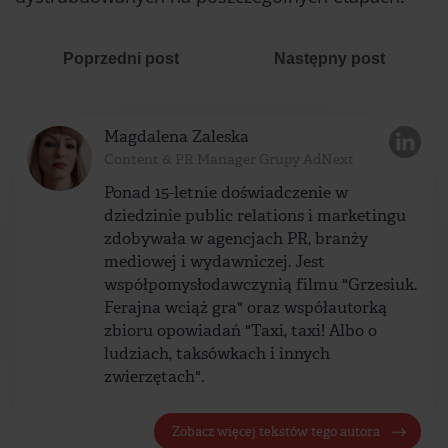
Poprzedni post
Następny post
Magdalena Zaleska
Content & PR Manager Grupy AdNext
Ponad 15-letnie doświadczenie w
dziedzinie public relations i marketingu
zdobywała w agencjach PR, branży
mediowej i wydawniczej. Jest
współpomysłodawczynią filmu "Grzesiuk.
Ferajna wciąż gra" oraz współautorką
zbioru opowiadań "Taxi, taxi! Albo o
ludziach, taksówkach i innych
zwierzętach".
Zobacz więcej tekstów tego autora