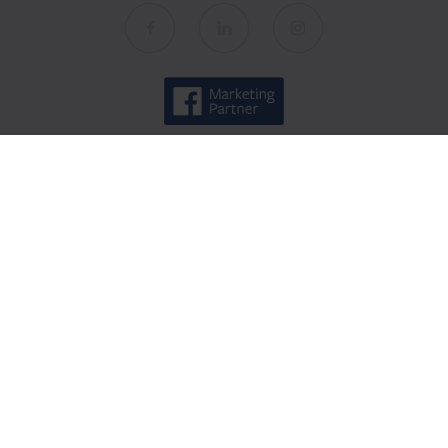
AdNext
O nas
Spółki
Kariera
Kontakt
Wiedza
Baza wiedzy
Blog AdNext
Strategia marketingowa
Performance marketing