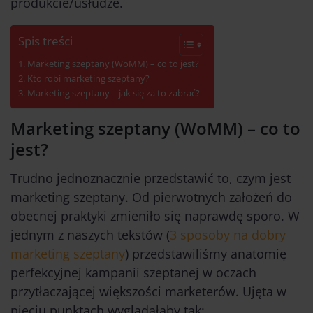
produkcie/usłudze.
Spis treści
Marketing szeptany (WoMM) – co to jest?
Kto robi marketing szeptany?
Marketing szeptany – jak się za to zabrać?
Marketing szeptany (WoMM) – co to
jest?
Trudno jednoznacznie przedstawić to, czym jest
marketing szeptany. Od pierwotnych założeń do
obecnej praktyki zmieniło się naprawdę sporo. W
jednym z naszych tekstów (
3 sposoby na dobry
marketing szeptany
) przedstawiliśmy anatomię
perfekcyjnej kampanii szeptanej w oczach
przytłaczającej większości marketerów. Ujęta w
pięciu punktach wyglądałaby tak: