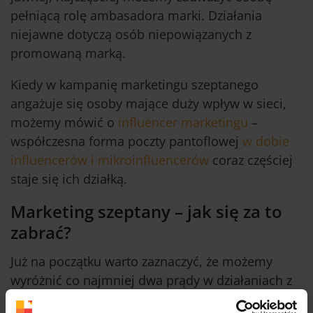
pełniącą rolę ambasadora marki. Działania
niejawne dotyczą osób niepowiązanych z
promowaną marką.
Kiedy w kampanię marketingu szeptanego
angażuje się osoby mające duży wpływ w sieci,
możemy mówić o
influencer marketingu
–
współczesna forma poczty pantoflowej
w dobie
influencerów i mikroinfluencerów
coraz częściej
staje się ich działką.
Marketing szeptany – jak się za to
zabrać?
Już na początku warto zaznaczyć, że możemy
wyróżnić co najmniej dwa prądy w działaniach z
zakresu marketingu szeptanego. Co zrobić, aby