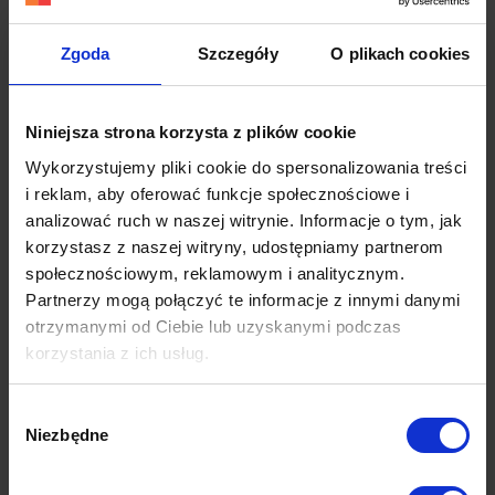
skutecznie realizować tę formę?
Zgoda
Szczegóły
O plikach cookies
W przypadku “tradycyjnego” podejścia, w którym
marce zależy na wykorzystaniu potencjału
zasięgowego (i nie tylko) swoich fanów, kluczowe
Niniejsza strona korzysta z plików cookie
jest tworzenie treści “z potencjałem na viral”
Wykorzystujemy pliki cookie do spersonalizowania treści
(określane również jako “shareable content”).
i reklam, aby oferować funkcje społecznościowe i
Marka skupiona na tworzeniu treści, które
analizować ruch w naszej witrynie. Informacje o tym, jak
użytkownicy chętnie udostępniają, może czerpać
korzystasz z naszej witryny, udostępniamy partnerom
korzyści bez ponoszenia kosztów reklamy.
społecznościowym, reklamowym i analitycznym.
Partnerzy mogą połączyć te informacje z innymi danymi
Po drugiej stronie barykady stoi marketing
otrzymanymi od Ciebie lub uzyskanymi podczas
szeptany, który bazuje na tym, że reklamodawca
korzystania z ich usług.
płaci “szeptaczowi” i wskazuje, co ten powinien
komunikować. Co ważne – bardzo duży wpływ na
Więcej dowiesz się z naszej
Polityki prywatności
oraz
Wybór
obecny stan tej formy, ma pozyskiwanie linków z
Polityki Prywatności Google
.
Niezbędne
zgody
forów internetowych, w które często inwestują