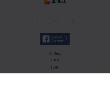
AdNext
O nas
Spółki
Kariera
Kontakt
Wiedza
Baza wiedzy
Blog AdNext