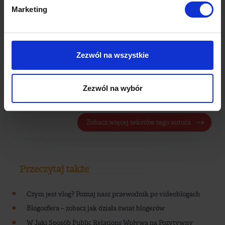
Ponad 15-letnie doświadczenie w
Marketing
dziedzinie public relations i marketingu
zdobywała w agencjach PR, branży
mediowej i wydawniczej. Jest
współpomysłodawczynią filmu "Grzesiuk.
Zezwól na wszystkie
Ferajna wciąż gra" oraz współautorką
zbioru opowiadań "Taxi, taxi! Albo o
ludziach, taksówkach i innych
Zezwól na wybór
zwierzętach".
Zobacz więcej tekstów tego autora
Przeczytaj także
Czym jest vlog? Poznaj nasz przewodnik po videoblogach
Blogosfera – zobacz jak działa świat blogerów
W Jaki Sposób Public Relations Wpływa na Pozytywny