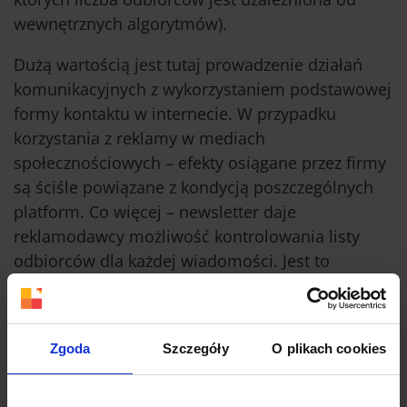
wewnętrznych algorytmów).
Dużą wartością jest tutaj prowadzenie działań
komunikacyjnych z wykorzystaniem podstawowej
formy kontaktu w internecie. W przypadku
korzystania z reklamy w mediach
społecznościowych – efekty osiągane przez firmy
są ściśle powiązane z kondycją poszczególnych
platform. Co więcej – newsletter daje
reklamodawcy możliwość kontrolowania listy
odbiorców dla każdej wiadomości. Jest to
szczególnie istotne, ponieważ pozwala na
tworzenie “zamkniętej”, wyróżnionej grupy i
przedstawianie jej ekskluzywnych treści.
Zgoda
Szczegóły
O plikach cookies
Włączanie do strategii marketingowych działań w
tym obszarze jest korzystne także ze względu na: