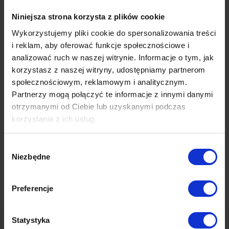
współczynnik
open rate
ma w tym przypadku to,
Niniejsza strona korzysta z plików cookie
jakie relacje łączą nadawcę i odbiorcę
Wykorzystujemy pliki cookie do spersonalizowania treści
wiadomości lub jakość bazy mailingowej. Coraz
i reklam, aby oferować funkcje społecznościowe i
bardziej popularną praktyką jest aktualizowanie
analizować ruch w naszej witrynie. Informacje o tym, jak
baz mailingowych poprzez usuwanie z niej
korzystasz z naszej witryny, udostępniamy partnerom
adresów tych odbiorców, którzy np. nie otwierają
społecznościowym, reklamowym i analitycznym.
wiadomości.
Partnerzy mogą połączyć te informacje z innymi danymi
otrzymanymi od Ciebie lub uzyskanymi podczas
Więcej na temat utrzymywania wysokiej jakości
korzystania z ich usług.
baz możecie przeczytać w “
Dlaczego musisz
Więcej dowiesz się z naszej
Polityki prywatności
oraz
usuwać subskrybentów? 5 kroków do zadbanej
Wybór
Polityki Prywatności Google
.
Niezbędne
bazy
”.
zgody
Preferencje
Poprzedni post
Następny post
Statystyka