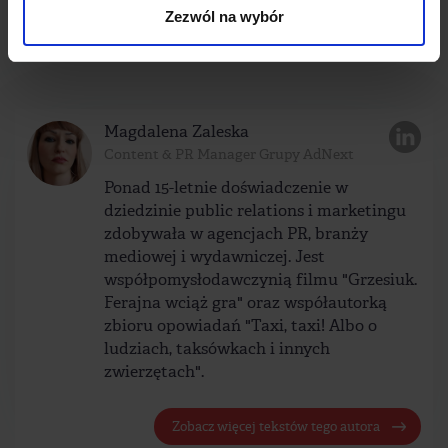
Zezwól na wybór
Poprzedni post
Następny post
Magdalena Zaleska
Content & PR Manager Grupy AdNext
Ponad 15-letnie doświadczenie w
dziedzinie public relations i marketingu
zdobywała w agencjach PR, branży
mediowej i wydawniczej. Jest
współpomysłodawczynią filmu "Grzesiuk.
Ferajna wciąż gra" oraz współautorką
zbioru opowiadań "Taxi, taxi! Albo o
ludziach, taksówkach i innych
zwierzętach".
Zobacz więcej tekstów tego autora