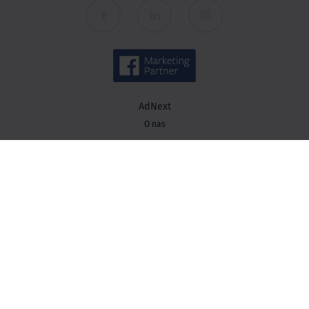
AdNext
O nas
Spółki
Kariera
Kontakt
Wiedza
Baza wiedzy
Blog AdNext
Strategia marketingowa
Performance marketing