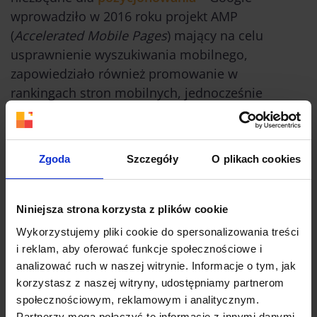
wprowadziło w 2016 roku projekt AMP
(
Accelerated Mobile Pages
) mający na celu
usprawnienie wyszukiwania mobilnego,
zapowiedziało również promowanie w
rankingach stron mobilnych, jednocześnie
obniżając go dla stron niedostępnych z poziomu
urządzeń przenośnych.
Zgoda
Szczegóły
O plikach cookies
Kluczową kwestią staje się więc
accessibility
, czyli
dostępność strony na różnych urządzeniach i
systemach. W tym przypadku
projektowanie
Niniejsza strona korzysta z plików cookie
stron internetowych
opiera się na
Wykorzystujemy pliki cookie do spersonalizowania treści
responsywności (
RWD –
Responsive Web
i reklam, aby oferować funkcje społecznościowe i
Design
), dzięki której strona wyświetla się
analizować ruch w naszej witrynie. Informacje o tym, jak
poprawnie na komputerze stacjonarnym i
korzystasz z naszej witryny, udostępniamy partnerom
urządzeniu mobilnym, oraz na stronach
społecznościowym, reklamowym i analitycznym.
mobilnych, które w praktyce są uproszczonymi i
Partnerzy mogą połączyć te informacje z innymi danymi