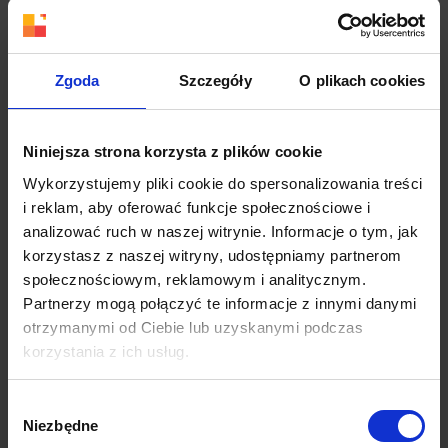
odbiorcami, media społecznościowe są świetnym
kanałem wspierającym reklamy bazujące na
współpracy z influencerami (na
Zgoda
Szczegóły
O plikach cookies
potrzeby
influencer marketingu
).
Social Media Marketing – najważniejsze zalety
Niniejsza strona korzysta z plików cookie
Sukces Social Media Marketingu polega na
Wykorzystujemy pliki cookie do spersonalizowania treści
unikalnych zaletach, których nie są w stanie
i reklam, aby oferować funkcje społecznościowe i
zapewnić inne formy reklamy. Do
analizować ruch w naszej witrynie. Informacje o tym, jak
najważniejszych korzyści należą:
korzystasz z naszej witryny, udostępniamy partnerom
społecznościowym, reklamowym i analitycznym.
praktycznie nieograniczona grupa potencjalnych
Partnerzy mogą połączyć te informacje z innymi danymi
odbiorców,
otrzymanymi od Ciebie lub uzyskanymi podczas
długofalowe budowanie relacji z klientem,
korzystania z ich usług.
możliwość bezpośredniego kontaktu,
błyskawiczne rozprzestrzenianie się komunikatów
Więcej dowiesz się z naszej
Polityki prywatności
oraz
reklamowych,
Wybór
Polityki Prywatności Google
.
Niezbędne
niskie koszty – dobra kampania może rozchodzić się
zgody
wirusowo.