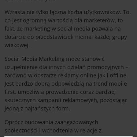
Wzrasta nie tylko łączna liczba użytkowników. To,
co jest ogromną wartością dla marketerów, to
fakt, że marketing w social media pozwala na
dotarcie do przedstawicieli niemal każdej grupy
wiekowej.
Social Media Marketing może stanowić
uzupełnienie dla innych działań promocyjnych –
zarówno w obszarze reklamy online jak i offline.
Jest bardzo dobrą odpowiedzią na trend mobile
first, umożliwia prowadzenie coraz bardziej
skutecznych kampanii reklamowych, pozostając
jedną z najtańszych form.
Oprócz budowania zaangażowanych
społeczności i wchodzenia w relacje z