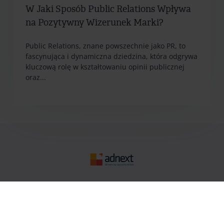
W Jaki Sposób Public Relations Wpływa
na Pozytywny Wizerunek Marki?
Public Relations, znane powszechnie jako PR, to
fascynująca i dynamiczna dziedzina, która odgrywa
kluczową rolę w kształtowaniu opinii publicznej
oraz...