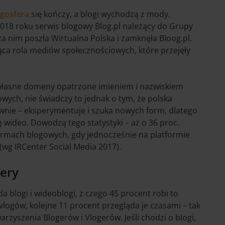
ogosfera
się kończy, a blogi wychodzą z mody.
018 roku serwis blogowy Blog.pl należący do Grupy
za nim poszła Wirtualna Polska i zamknęła Bloog.pl.
ąca rola mediów społecznościowych, które przejęły
własne domeny opatrzone imieniem i nazwiskiem
ych, nie świadczy to jednak o tym, że polska
ciwnie – eksperymentuje i szuka nowych form, dlatego
 wideo. Dowodzą tego statystyki – aż o 36 proc.
formach blogowych, gdy jednocześnie na platformie
 (wg IRCenter Social Media 2017).
fery
a blogi i wideoblogi, z czego 45 procent robi to
/vlogów, kolejne 11 procent przegląda je czasami – tak
rzyszenia Blogerów i Vlogerów. Jeśli chodzi o blogi,