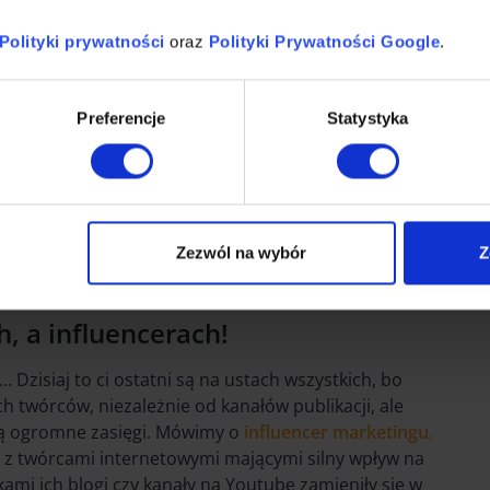
sprzętu, wyboru miejsca do nagrania,
ia o tło i własny wygląd; na koniec dochodzi jeszcze
Polityki prywatności
oraz
Polityki Prywatności Google
.
rozwojowi technologii. Dzisiaj o wiele łatwiej i
fonowi, przez co mamy wręcz wysyp błyskawicznych
 lub mniej ważnych sytuacji dla branży.
Preferencje
Statystyka
y rodzaju popularnych treści. Zgodnie z badaniami
edzy, a na vlogach – rozrywki. Ten trend zaczyna się
o tworzone kanały popularnonaukowe z wiedzą
adem są prowadzone przez znanych influencerów z
Zezwól na wybór
Z
m” czy „Dla pieniędzy”.
h, a influencerach!
… Dzisiaj to ci ostatni są na ustach wszystkich, bo
 twórców, niezależnie od kanałów publikacji, ale
ją ogromne zasięgi. Mówimy o
influencer marketingu
,
y z twórcami internetowymi mającymi silny wpływ na
ami ich blogi czy kanały na Youtube zamieniły się w