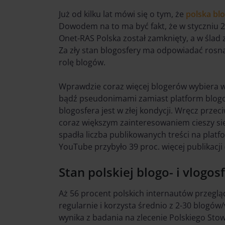
Już od kilku lat mówi się o tym, że
polska bl
Dowodem na to ma być fakt, że w styczniu 2
Onet-RAS Polska został zamknięty, a w ślad 
Za zły stan blogosfery ma odpowiadać rosn
rolę blogów.
Wprawdzie coraz więcej blogerów wybiera 
bądź pseudonimami zamiast platform blogow
blogosfera jest w złej kondycji. Wręcz prze
coraz większym zainteresowaniem cieszy się
spadła liczba publikowanych treści na plat
YouTube przybyło 39 proc. więcej publikacji
Stan polskiej blogo- i vlogos
Aż 56 procent polskich internautów przegląd
regularnie i korzysta średnio z 2-30 blogów
wynika z badania na zlecenie Polskiego Stowa