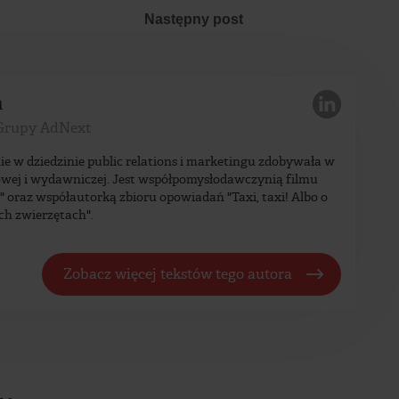
Następny post
a
Grupy AdNext
ie w dziedzinie public relations i marketingu zdobywała w
wej i wydawniczej. Jest współpomysłodawczynią filmu
a" oraz współautorką zbioru opowiadań "Taxi, taxi! Albo o
ch zwierzętach".
Zobacz więcej tekstów tego autora