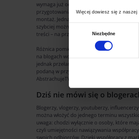
wymaga już odpowiedniego przygotowania: 
przygotowania oświetlenia i dźwięku, zadban
Więcej dowiesz się z naszej
montaż. Jednak i to zostało ułatwione dzięki 
szybciej można nagrać vloga, dzięki smart
Wybór
treści – na przykład komentarzy do bardziej
Niezbędne
zgody
Różnica pomiędzy blogami a vlogami dotycz
na blogach wciąż poszukujemy inspiracji i wi
jednak przełamywać, o czym świadczą now
podaną w przystępny sposób, czego przykł
AbstrachujeTV kanały: „To już jutro”, „zRozu
Dziś nie mówi się o blogerac
Blogerzy, vlogerzy, youtuberzy, influencerzy
można włożyć do jednego terminu wszystkich
uwaga: chodzi wyłącznie o osoby, które ma
czyli umiejętności nawiązywania współprac
swoich odbiorców. Dzięki współpracy z mark