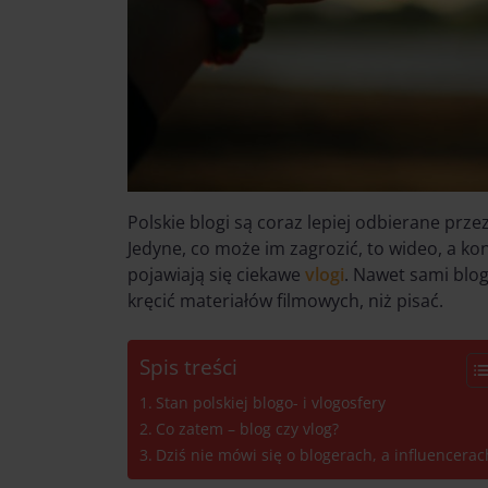
Polskie blogi są coraz lepiej odbierane przez
Jedyne, co może im zagrozić, to wideo, a ko
pojawiają się ciekawe
vlogi
. Nawet sami blog
kręcić materiałów filmowych, niż pisać.
Spis treści
Stan polskiej blogo- i vlogosfery
Co zatem – blog czy vlog?
Dziś nie mówi się o blogerach, a influencerac