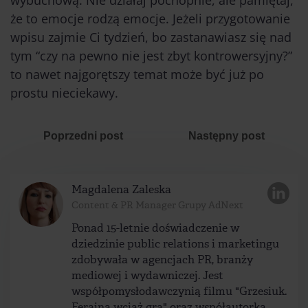
wybuchową. Nie działaj pochopnie, ale pamiętaj,
że to emocje rodzą emocje. Jeżeli przygotowanie
wpisu zajmie Ci tydzień, bo zastanawiasz się nad
tym “czy na pewno nie jest zbyt kontrowersyjny?”
to nawet najgorętszy temat może być już po
prostu nieciekawy.
Poprzedni post
Następny post
Magdalena Zaleska
Content & PR Manager Grupy AdNext
Ponad 15-letnie doświadczenie w
dziedzinie public relations i marketingu
zdobywała w agencjach PR, branży
mediowej i wydawniczej. Jest
współpomysłodawczynią filmu "Grzesiuk.
Ferajna wciąż gra" oraz współautorką