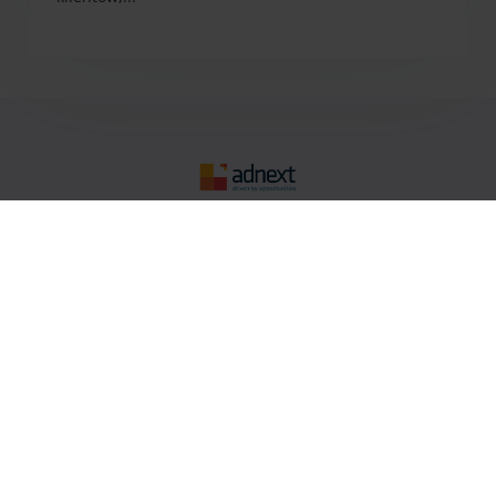
AdNext
O nas
Spółki