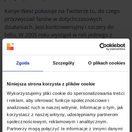
Kanye West pokazuje na Twitterze to, do czego
przyzwyczaił fanów w dotychczasowych
działaniach. Jest kontrowersyjny i szczery do
bólu. W 2005 roku wystąpił w roli jednego z
prezenterów podczas charytatywnego koncertu
dla ofiar huraganu Katrina. W wydarzeniu
transmitowanym przez NBC West odszedł od
Zgoda
Szczegóły
O plikach cookies
scenariusza i powiedział “George Bush nie dba o
czarnych ludzi”. Jego zachowanie wywołało
ogromne kontrowersje, ale Kanye po prostu
Niniejsza strona korzysta z plików cookie
powiedział to, co myślał. Dokładnie tak, jak teraz
Wykorzystujemy pliki cookie do spersonalizowania treści
robi to na Twitterze.
i reklam, aby oferować funkcje społecznościowe i
analizować ruch w naszej witrynie. Informacje o tym, jak
korzystasz z naszej witryny, udostępniamy partnerom
społecznościowym, reklamowym i analitycznym.
Partnerzy mogą połączyć te informacje z innymi danymi