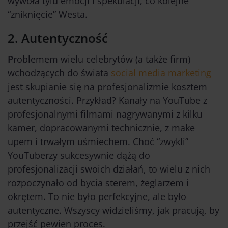
wywoła tylu emocji i spekulacji, co kolejne
“zniknięcie” Westa.
2.
Autentyczność
P
roblemem wielu celebrytów (a także firm)
wchodzących do świata
social media marketing
jest skupianie się na profesjonalizmie kosztem
autentyczności
. Przykład? Kanały na YouTube z
profesjonalnymi filmami nagrywanymi z kilku
kamer, dopracowanymi technicznie, z make
upem i trwałym uśmiechem. Choć “zwykli”
YouTuberzy sukcesywnie dążą do
profesjonalizacji swoich działań, to wielu z nich
rozpoczynało od bycia sterem, żeglarzem i
okrętem. To nie było perfekcyjne, ale było
autentyczne. Wszyscy widzieliśmy, jak pracują, by
przejść pewien proces.