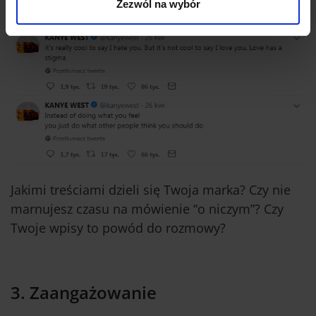
Zezwól na wybór
Jakimi treściami dzieli się Twoja marka? Czy nie
marnujesz czasu na mówienie “o niczym”? Czy
Twoje wpisy to powód do rozmowy?
3.
Zaangażowanie