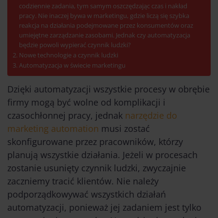
codziennie zadania, tym samym oszczędzając czas i nakład
pracy. Nie inaczej bywa w marketingu, gdzie liczą się szybka
reakcja na działania podejmowane przez konsumentów oraz
umiejętne zarządzanie zasobami. Jednak czy automatyzacja
będzie powoli wypierać czynnik ludzki?
Nowe technologie a czynnik ludzki
Automatyzacja w świecie marketingu
Dzięki automatyzacji wszystkie procesy w obrębie
firmy mogą być wolne od komplikacji i
czasochłonnej pracy, jednak
narzędzie do
marketing automation
musi zostać
skonfigurowane przez pracowników, którzy
planują wszystkie działania. Jeżeli w procesach
zostanie usunięty czynnik ludzki, zwyczajnie
zaczniemy tracić klientów. Nie należy
podporządkowywać wszystkich działań
automatyzacji, ponieważ jej zadaniem jest tylko