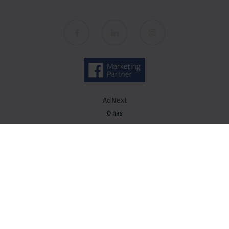
AdNext
O nas
Spółki
Kariera
Kontakt
Wiedza
Baza wiedzy
Blog AdNext
Strategia marketingowa