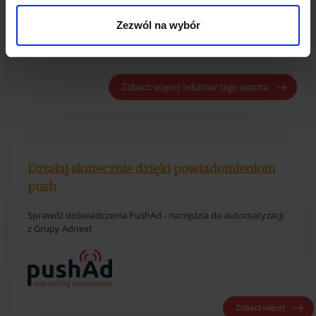
zbioru opowiadań "Taxi, taxi! Albo o
Zezwól na wybór
ludziach, taksówkach i innych
zwierzętach".
Zobacz więcej tekstów tego autora
Działaj skutecznie dzięki powiadomieniom
push
Sprawdź doświadczenia PushAd - narzędzia do automatyzacji
z Grupy Adnext
Zobacz więcej