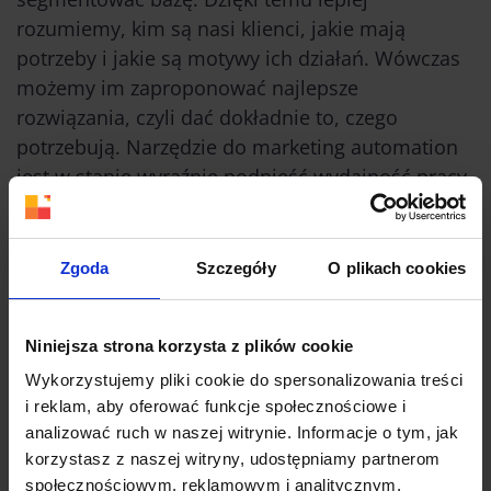
rozumiemy, kim są nasi klienci, jakie mają
potrzeby i jakie są motywy ich działań. Wówczas
możemy im zaproponować najlepsze
rozwiązania, czyli dać dokładnie to, czego
potrzebują. Narzędzie do marketing automation
jest w stanie wyraźnie podnieść wydajność pracy,
zmniejszyć koszty operacyjne czy podnieść jakość
obsługi klienta, co przekłada się na większe zyski.
Automatyzacja
przyspiesza i ułatwia pracę oraz
Zgoda
Szczegóły
O plikach cookies
realizację wielu zadań, dzięki czemu pracownicy
mogą zwiększyć swoją efektywność i skupić się
Niniejsza strona korzysta z plików cookie
na personalnym kontakcie z klientami.
Wykorzystujemy pliki cookie do spersonalizowania treści
Nowe technologie nie zastąpią miejsc pracy, jest
i reklam, aby oferować funkcje społecznościowe i
wręcz przeciwnie – możliwości ludzkie będą
analizować ruch w naszej witrynie. Informacje o tym, jak
jeszcze bardziej cenione. Narzędzie do marketing
korzystasz z naszej witryny, udostępniamy partnerom
społecznościowym, reklamowym i analitycznym.