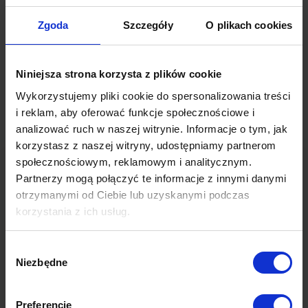
konwersja na ofertę (zainteresowany złożeniem
Zgoda
Szczegóły
O plikach cookies
wniosku) na poziomie 68%,
konwersja na sprzedaż (z wniosków na udzielony kredyt)
16%,
Niniejsza strona korzysta z plików cookie
5% na inny produkt klienta w kampanii (lokata, karta
kredytowa).
Wykorzystujemy pliki cookie do spersonalizowania treści
i reklam, aby oferować funkcje społecznościowe i
Poprzedni post
Następny post
analizować ruch w naszej witrynie. Informacje o tym, jak
korzystasz z naszej witryny, udostępniamy partnerom
społecznościowym, reklamowym i analitycznym.
Partnerzy mogą połączyć te informacje z innymi danymi
Magdalena Czachowska
otrzymanymi od Ciebie lub uzyskanymi podczas
Partner | Chief Growth Officer WeDare
korzystania z ich usług.
Ekspertka performance marketingu,
zarządzania oraz analizy danych, w
Więcej dowiesz się z naszej
Polityki prywatności
oraz
Wybór
branży od 2006 r. Pracując w grupie K2
Polityki Prywatności Google
.
Niezbędne
Internet, wprowadziła na polski rynek
zgody
zanox.de AG (obecnie AWIN). Jako
dyrektor ds. marketingu partnerskiego w
Preferencje