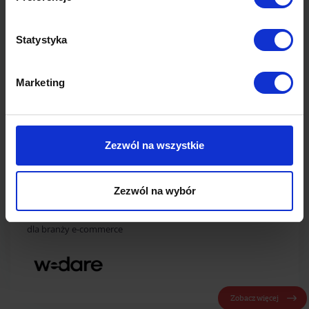
system3.pl odpowiadała za budowę
technologii partnerskiej oraz rozwój
firmy. Reprezentuje WeDare w Izbie
Statystyka
Gospodarki Elektronicznej.
Marketing
Zobacz więcej tekstów tego autora
Zezwól na wszystkie
Efektywna afiliacja dla
e-commerce
Zezwól na wybór
Zwiększ sprzedaż nawet o 20% dzięki rozwiązaniom WeDare
dla branży e-commerce
Zobacz więcej