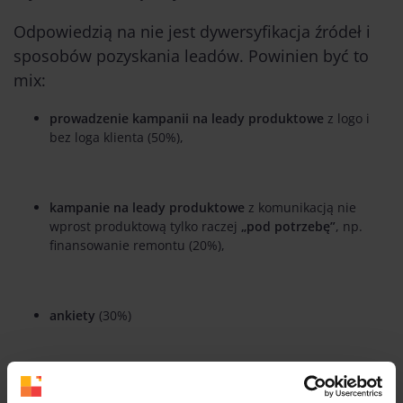
Odpowiedzią na nie jest dywersyfikacja źródeł i
sposobów pozyskania leadów. Powinien być to
mix:
prowadzenie kampanii na leady produktowe
z logo i
bez loga klienta (50%),
kampanie na leady produktowe
z komunikacją nie
wprost produktową tylko raczej
„pod potrzebę”
, np.
finansowanie remontu (20%),
ankiety
(30%)
Tego typu kampanie charakteryzują statystyki: