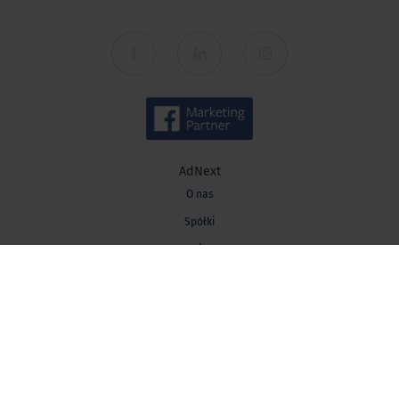
AdNext
O nas
Spółki
Kariera
Kontakt
Wiedza
Baza wiedzy
Blog AdNext
Strategia marketingowa