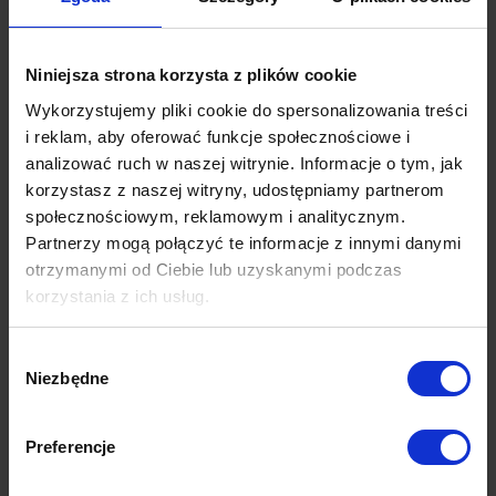
złotych, a więc wartości jednostkowej
sprzedawanego produktu, ale o pozyskanie kilku-,
kilkunastu- bądź kilkudziesięciu tysięcy złotych w
Niniejsza strona korzysta z plików cookie
skali roku.
Wykorzystujemy pliki cookie do spersonalizowania treści
i reklam, aby oferować funkcje społecznościowe i
Należy brać pod uwagę fakt, że to obliczenia
analizować ruch w naszej witrynie. Informacje o tym, jak
statystyczne, uśrednione; dlatego, nim zechcemy
korzystasz z naszej witryny, udostępniamy partnerom
obliczyć CLV, pamiętajmy o segmentacji klientów
społecznościowym, reklamowym i analitycznym.
względem kanału ich akwizycji. Zupełnie inaczej
Partnerzy mogą połączyć te informacje z innymi danymi
mogą zachowywać się konsumenci, którzy
otrzymanymi od Ciebie lub uzyskanymi podczas
korzystają z naszej oferty poprzez przesyłane im
korzystania z ich usług.
w ramach newslettera rabaty, zupełnie inaczej ci,
Więcej dowiesz się z naszej
Polityki prywatności
oraz
którzy reagują na ofertę reklamowaną poprzez
Wybór
Polityki Prywatności Google
.
Niezbędne
działania content marketingowe, a jeszcze inaczej
zgody
– ci, którzy klikają w reklamy na Facebooku.
Preferencje
Różnicuje ich poziom retencji, średnia wartość
zakupu czy żywotność, więc liczenie CLV na