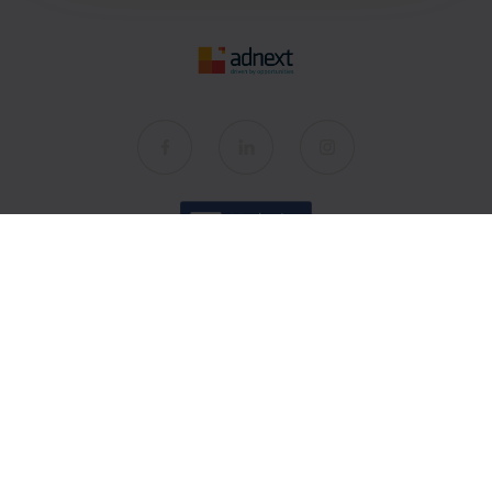
AdNext
O nas
Spółki
Kariera
Kontakt
Wiedza