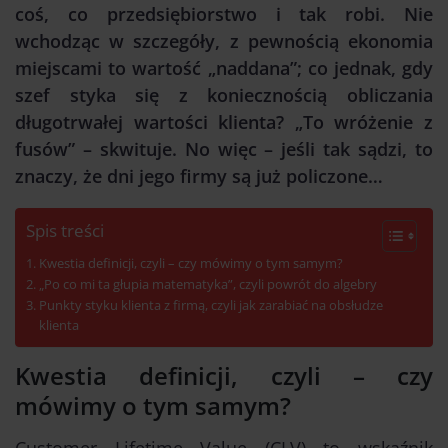
coś, co przedsiębiorstwo i tak robi. Nie
wchodząc w szczegóły, z pewnością ekonomia
miejscami to wartość „naddana”; co jednak, gdy
szef styka się z koniecznością obliczania
długotrwałej wartości klienta? „To wróżenie z
fusów” – skwituje. No więc – jeśli tak sądzi, to
znaczy, że dni jego firmy są już policzone…
Spis treści
Kwestia definicji, czyli – czy mówimy o tym samym?
„Po co mi ta głupia matematyka”, czyli powrót do algebry
Punkty styku klienta z firmą, czyli jak zarabiać na obsłudze
klienta
Kwestia definicji, czyli – czy
mówimy o tym samym?
Customer Lifetime Value (CLV) to wskaźnik