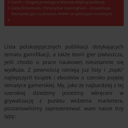
Gamfi – Osiągnij przewagę w biznesie dzięki grywalizacji
Gabe Zichermann, Christopher Cunningham – Grywalizacja.
Mechanika gry na stronach WWW i w aplikacjach mobilnych
Lista polskojęzycznych publikacji dotykających
tematu gamifikacji, a także teorii gier (zwłaszcza,
jeśli chodzi o prace naukowe) nieustannie się
wydłuża. Z pewnością istnieją już listy i „topki”
najlepszych książek i ebooków o szeroko pojętej
tematyce gamerskiej. My, jako że najbardziej z tej
szerokiej dziedziny jesteśmy wkręceni w
grywalizację z punktu widzenia marketera,
postanowiliśmy zaprezentować wam nasze trzy
typy: