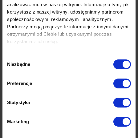
Mechanika gry na stronach WWW i
analizować ruch w naszej witrynie. Informacje o tym, jak
w aplikacjach mobilnych
korzystasz z naszej witryny, udostępniamy partnerom
społecznościowym, reklamowym i analitycznym.
Partnerzy mogą połączyć te informacje z innymi danymi
otrzymanymi od Ciebie lub uzyskanymi podczas
korzystania z ich usług.
Więcej dowiesz się z naszej
Polityki prywatności
oraz
Wybór
Polityki Prywatności Google
.
Niezbędne
zgody
Preferencje
Statystyka
Marketing