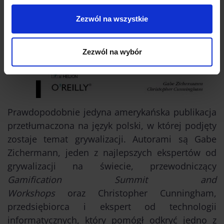
Zezwól na wszystkie
Zezwól na wybór
Prawdopodobnie jedyna amerykańska publikacja
przetłumaczona na język polski, w której podjęty
zostaje temat grywalizacji. Autorami są Gabe
Zichermann, jeden z najlepszych ekspertów od
grywalizacji na świecie, przewodniczący
Gamification Summit and
Workshops
oraz Christopher Cunningham,
przedsiębiorca i ekspert od technologii
informatycznych, który pomógł odkryć jedno z