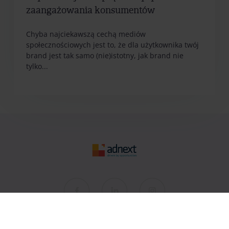
zaangażowania konsumentów
Chyba najciekawszą cechą mediów
społecznościowych jest to, że dla użytkownika twój
brand jest tak samo (nie)istotny, jak brand nie
tylko...