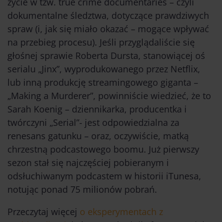
życie w tzw. true crime documentaries – czyli
dokumentalne śledztwa, dotyczące prawdziwych
spraw (i, jak się miało okazać – mogące wpływać
na przebieg procesu). Jeśli przyglądaliście się
głośnej sprawie Roberta Dursta, stanowiącej oś
serialu „Jinx”, wyprodukowanego przez Netflix,
lub inną produkcję streamingowego giganta –
„Making a Murderer”, powinniście wiedzieć, że to
Sarah Koenig – dziennikarka, producentka i
twórczyni „Serial”- jest odpowiedzialna za
renesans gatunku – oraz, oczywiście, matką
chrzestną podcastowego boomu. Już pierwszy
sezon stał się najczęściej pobieranym i
odsłuchiwanym podcastem w historii iTunesa,
notując ponad 75 milionów pobrań.
Przeczytaj więcej
o eksperymentach z