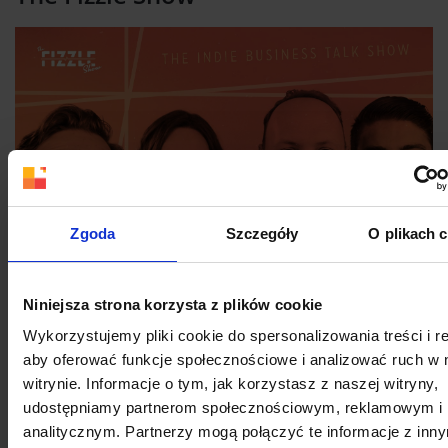
Zgoda
Szczegóły
O plikach 
Czy marketing na Twitterze jest efektywny?
Niniejsza strona korzysta z plików cookie
Hashtagi, jak
pokazywaliśmy ostatnio
, przestały
Wykorzystujemy pliki cookie do spersonalizowania treści i r
być kluczowe dla obecności w serwisie. Ale czy to
aby oferować funkcje społecznościowe i analizować ruch w 
znaczy, że sam serwis przestał być opłacalną
witrynie. Informacje o tym, jak korzystasz z naszej witryny,
platformą dla reklamodawców, zwłaszcza jeśli
udostępniamy partnerom społecznościowym, reklamowym i
chodzi o małe firmy? „Używaj Twittera jak
analitycznym. Partnerzy mogą połączyć te informacje z inn