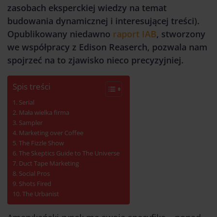
zasobach eksperckiej wiedzy na temat
budowania dynamicznej i interesującej treści).
Opublikowany niedawno
raport IAB
, stworzony
we współpracy z Edison Reaserch, pozwala nam
spojrzeć na to zjawisko nieco precyzyjniej.
Spis treści
Serial
Mała wielka firma
Sampler
Marketing over Coffee
The Fizzle Show
The Skeptics Guide to The Universe
Duct Tape Marketing
Social Pros
Shots Fired
The Urbanist