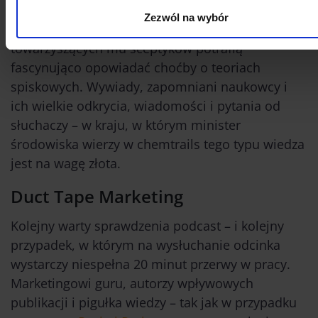
nigdy nie jest za późno – Steven Novella,
Zezwól na wybór
neurolog z Uniwersytetu Yale i kilku
towarzyszących mu sceptyków potrafią
fascynująco opowiadać choćby o teoriach
spiskowych. Wywiady, zapomniani naukowcy i
ich wielkie odkrycia, wiadomości i pytania od
słuchaczy – w kraju, w którym minister
środowiska wierzy w chemtrails tego typu wiedza
jest na wagę złota.
Duct Tape Marketing
Kolejny warty sprawdzenia podcast – i kolejny
przypadek, w którym na wysłuchanie odcinka
wystarczy niespełna 20 minut przerwy w pracy.
Marketingowi guru, autorzy wpływowych
publikacji i pigułka wiedzy – tak jak w przypadku