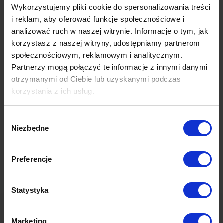
Wykorzystujemy pliki cookie do spersonalizowania treści
Telewizji – lokalne oddziały TVP
i reklam, aby oferować funkcje społecznościowe i
Outdoorze – wykorzystanie przestrzeni reklamowej w
środkach komunikacji miejskiej w całej Polsce
analizować ruch w naszej witrynie. Informacje o tym, jak
Internecie – prowadzenie profilu na Facebooku, mailingi
korzystasz z naszej witryny, udostępniamy partnerom
do ściśle segmentowanych odbiorców oraz kampania
społecznościowym, reklamowym i analitycznym.
display skierowane do przedsiębiorców
Partnerzy mogą połączyć te informacje z innymi danymi
W efekcie, udało osiągnąć się KPI – pozytywny
otrzymanymi od Ciebie lub uzyskanymi podczas
korzystania z ich usług.
wizerunek osób niepełnosprawnych wśród
pracodawców operujących na terenach wiejskich
Więcej dowiesz się z naszej
Polityki prywatności
oraz
i małomiasteczkowych wzrósł o 9,9 punktu
Wybór
Polityki Prywatności Google
.
Niezbędne
zgody
procentowego na podstawie badań CATI (w II
falach).
Preferencje
Poprzedni post
Następny post
Statystyka
Magdalena Zaleska
Marketing