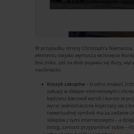
W przypadku strony Christoph’a Niemanna, 
elementu niejako wymusza wciśnięcie ikonk
linii znika, zaś na dole pojawia się duży, w
naciśnięciu:
Koszyk zakupów
– trudno znaleźć źród
zakupy w sklepie internetowym i chces
będziesz kierował wzrok i kursor w pra
wyraz jednoznacznie kojarzący się z k
niewirtualnej symboli ma za zadanie 
sklepów z tymi internetowymi – a dzię
mózg, zamiast przypominać sobie – ro