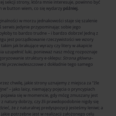
ej sekcji strony, która mnie interesuje, powinno być
m w button wiem, co się wydarzy
później.
ginalności w morzu jednakowości staje się szalenie
iś serwis jedynie przypominając sobie jego
yłoby to bardzo trudne – i bardzo dobrze! Jedną z
gu jest porządkowanie rzeczywistości we wzory
takim jak brakujące wyrazy czy litery w akapicie
ia uzupełnić luki, ponieważ nasz mózg rozpoznaje
oryzowanie struktury e-sklepu:
Strona główna–
rtki przeciwdeszczowe
z dokładnie tego samego
ez chwilę, jakie strony uznajemy z miejsca za “źle
jne” – jako laicy, niemający pojęcia o pryncypiach
 pojawia się w momencie, gdy mózg zmuszany jest
y z natury dobrzy, czy źli prawdopodobnie nigdy się
ieć, że z naturalnej predyspozycji jesteśmy leniwi; a
kie potrzebne jest w realizacji założonego celu