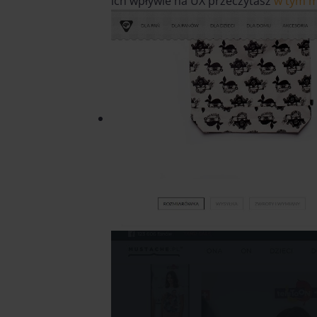
ich wpływie na UX przeczytasz
w tym m