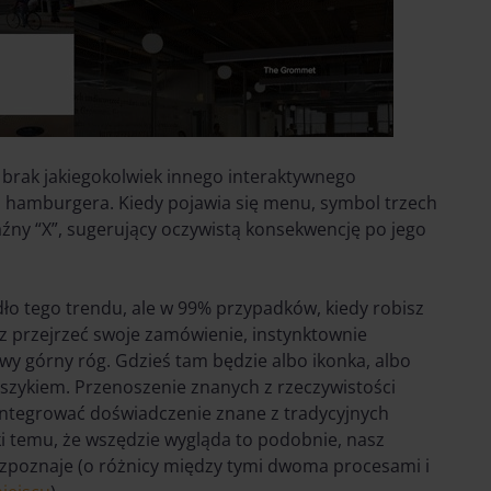
brak jakiegokolwiek innego interaktywnego
i hamburgera. Kiedy pojawia się menu, symbol trzech
yraźny “X”, sugerujący oczywistą konsekwencję po jego
ło tego trendu, ale w 99% przypadków, kiedy robisz
z przejrzeć swoje zamówienie, instynktownie
wy górny róg. Gdzieś tam będzie albo ikonka, albo
oszykiem. Przenoszenie znanych z rzeczywistości
zintegrować doświadczenie znane z tradycyjnych
ki temu, że wszędzie wygląda to podobnie, nasz
zpoznaje (o różnicy między tymi dwoma procesami i