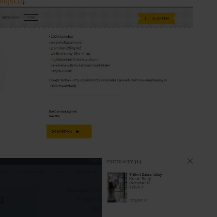
iejscu
).