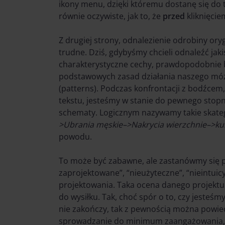
ikony menu, dzięki któremu dostanę się do t
równie oczywiste, jak to, że
przed
kliknięcie
Z drugiej strony, odnalezienie odrobiny ory
trudne. Dziś, gdybyśmy chcieli odnaleźć jak
charakterystyczne cechy, prawdopodobnie b
podstawowych zasad działania naszego móz
(patterns). Podczas konfrontacji z bodźcem, 
tekstu, jesteśmy w stanie do pewnego stopn
schematy. Logicznym nazywamy takie skateg
>Ubrania męskie–>Nakrycia wierzchnie–>ku
powodu.
To może być zabawne, ale zastanówmy się prz
zaprojektowane”, “nieużyteczne”, “nieintuicy
projektowania. Taka ocena danego projektu
do wysiłku. Tak, choć spór o to, czy jesteśm
nie zakończy, tak z pewnością można powiedz
sprowadzanie do minimum zaangażowania, ja