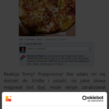
Reakcja firmy? Przeprosiny! Nie udało mi się
dotrzeć do źródła i ustalić, na jakie słowa
reagował bot (być może skrypt zanalizował
fotografię, bo trzeba przyznać, że przysmak
wygląda raczej przeciętnie…). Tym niemniej,
sytuacja wyglądała kuriozalnie i obnażyła