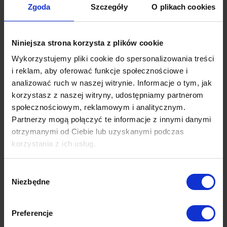
Zgoda
Szczegóły
O plikach cookies
mechanizmy obsługujące działania Domino’s w
social media. Co ciekawe, doprowadziło to nawet
to drobnego kryzysu, gdy firma próbowała
Niniejsza strona korzysta z plików cookie
tłumaczyć się, iż doszło do pomyłki ich
Wykorzystujemy pliki cookie do spersonalizowania treści
pracownika, a wiadomość nie była automatyczna
i reklam, aby oferować funkcje społecznościowe i
– nikt nie uwierzył.
analizować ruch w naszej witrynie. Informacje o tym, jak
korzystasz z naszej witryny, udostępniamy partnerom
Media społecznościowe zostały zaprojektowane
społecznościowym, reklamowym i analitycznym.
do nawiązywania osobistych kontaktów. Ten
Partnerzy mogą połączyć te informacje z innymi danymi
kontekst sprawia, że użytkownicy portalu nie
otrzymanymi od Ciebie lub uzyskanymi podczas
robią rozróżnienia między „osobami fizycznymi” a
korzystania z ich usług.
brandami i to jest w gruncie rzeczy ogromna
szansa dla tych ostatnich!
Więcej dowiesz się z naszej
Polityki prywatności
oraz
Wybór
Polityki Prywatności Google
.
Niezbędne
zgody
Znacznie, znacznie lepiej, niż automatyczne
odpowiedzi, twojej marce zrobi soft do
Preferencje
monitoringu internetu i szybkie, ludzkie reakcje.