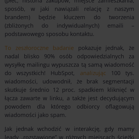
(płeć, historia zakupów, miejsce zamieszkania,
sposób, w jaki nawiązali relację z naszym
brandem) będzie kluczem do tworzenia
(zbliżonych do indywidualnych) emaili –
podstawowego sposobu kontaktu.
To zeszłoroczne badanie
pokazuje jednak, że
nadal blisko 90% osób odpowiedzialnych za
wysyłkę mailingu wypuszcza tą samą wiadomość
do wszystkich! HubSpot,
analizując
100 tys.
wiadomości, udowodnił, że brak segmentacji
skutkuje średnio 12 proc. spadkiem kliknięć w
łącza zawarte w linku, a także jest decydującym
powodem dla którego odbiorcy oflagowują
wiadomości jako spam.
Jak jednak wchodzić w interakcję, gdy mamy
leady „rozstawione” w różnych miejscach ścieżki