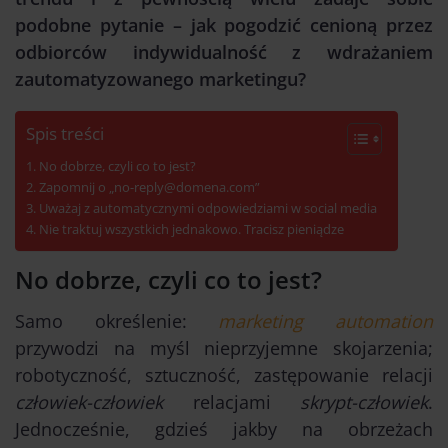
podobne pytanie – jak pogodzić cenioną przez
odbiorców indywidualność z wdrażaniem
zautomatyzowanego marketingu?
Spis treści
No dobrze, czyli co to jest?
Zapomnij o „no-reply@domena.com”
Uważaj z automatycznymi odpowiedziami w social media
Nie traktuj wszystkich jednakowo. Tracisz pieniądze
No dobrze, czyli co to jest?
Samo określenie:
marketing automation
przywodzi na myśl nieprzyjemne skojarzenia;
robotyczność, sztuczność, zastępowanie relacji
człowiek-człowiek
relacjami
skrypt-człowiek
.
Jednocześnie, gdzieś jakby na obrzeżach