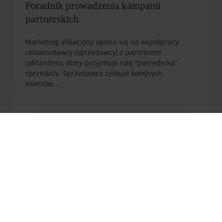
Poradnik prowadzenia kampanii
partnerskich
Marketing afiliacyjny opiera się na współpracy
reklamodawcy (sprzedawcy) z partnerem
(afiliantem), który przyjmuje rolę “pośrednika”
sprzedaży. Sprzedawca zyskuje kolejnych
klientów,...