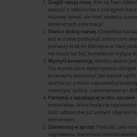
Znajdź swoją niszę.
Kim są Twoi odbior
walczyć o odbiorców z szeregiem kanał
niszowy temat, ale mieć większą szan
konkretnych informacji?
Stwórz dobrą nazwę.
Chwytliwa nazwa
jest w stanie podsunąć odbiorcom wiel
pierwszy krok do kliknięcia w Twój po
nie może też być kompletnie myląca a
Wymyśl konwencję.
Bardzo ważna jest 
Czy w podcaście wykorzystasz dżingie
przerwany piosenką? Jaki będzie ogóln
słuchaczy, a może zapowiedzą kolejneg
stworzysz spójny, zapamiętywany i dob
Pamiętaj o wpadającej w oko oprawie 
materiałów, które będą cię reprezento
ilość odbiorców już samym zdjęciem lu
elementem.
Zainwestuj w sprzęt.
Podcast, jako me
nagrywania. Natomiast nieodpowiednia