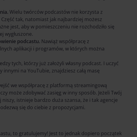
nia.
Wielu twórców podcastów nie korzysta z
Część tak, natomiast jak najbardziej możesz
e jest, aby w pomieszczeniu nie rozchodziło się
iej wygłuszone.
wienie podcastu.
Nawiąż współpracę z
lnych aplikacji i programów, w których można
dzy tych, którzy już założyli własny podcast. I uczyć
zy innymi na YouTubie, znajdziesz całą masę
 wejść we współpracę z platformą streamingową
 czy może zdobywać zasięg w inny sposób. Jeżeli Twój
niszy, istnieje bardzo duża szansa, że i tak agencje
dezwą się do ciebie z propozycjami.
castu, to gratulujemy! Jest to jednak dopiero początek