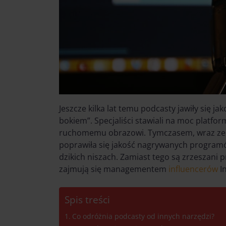
Jeszcze kilka lat temu podcasty jawiły się j
bokiem”. Specjaliści stawiali na moc platfor
ruchomemu obrazowi. Tymczasem, wraz ze w
poprawiła się jakość nagrywanych programó
dzikich niszach. Zamiast tego są zrzeszani 
zajmują się managementem
influencerów
I
Spis treści
Co odróżnia podcasty od innych narzędzi?