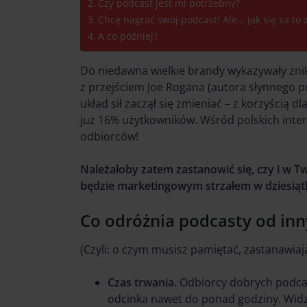
Czy podcast jest mi potrzebny?
Chcę nagrać swój podcast! Ale… jak się za to 
A co później?
Do niedawna wielkie brandy wykazywały zn
z przejściem Joe Rogana (autora słynnego p
układ sił zaczął się zmieniać – z korzyścią
już 16% użytkowników. Wśród polskich inte
odbiorców!
Należałoby zatem zastanowić się, czy i w 
będzie marketingowym strzałem w dziesiąt
Co odróżnia podcasty od inn
(Czyli: o czym musisz pamiętać, zastanawia
Czas trwania.
Odbiorcy dobrych podcas
odcinka nawet do ponad godziny. Widz