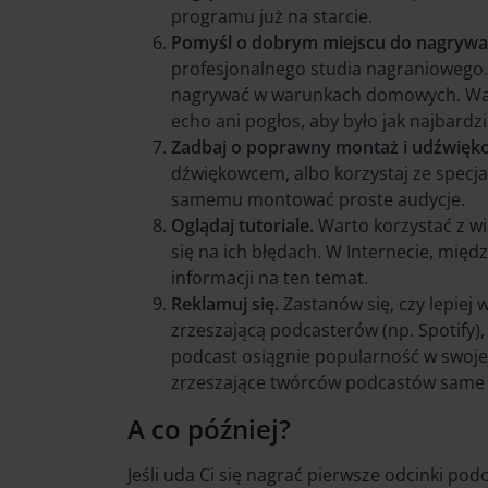
programu już na starcie.
Pomyśl o dobrym miejscu do nagrywa
profesjonalnego studia nagraniowego. 
nagrywać w warunkach domowych. Ważn
echo ani pogłos, aby było jak najbardz
Zadbaj o poprawny montaż i udźwięko
dźwiękowcem, albo korzystaj ze specja
samemu montować proste audycje.
Oglądaj tutoriale.
Warto korzystać z wie
się na ich błędach. W Internecie, międ
informacji na ten temat.
Reklamuj się.
Zastanów się, czy lepiej
zrzeszającą podcasterów (np. Spotify),
podcast osiągnie popularność w swojej 
zrzeszające twórców podcastów same o
A co później?
Jeśli uda Ci się nagrać pierwsze odcinki pod