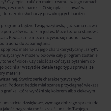
cy? Czy lepiej trafić do mainstreamu i w jego ramach
ów, czy może bardziej Ci się opłaci celować w
sę dotrzeć do słuchaczy poszukujących bardzo
 programu będzie Twoją wizytówką. Już sama nazwa
e pomysłów na to, kim jesteś. Może też ona stanowić
dcast. Podcast nie może nazywać się nudno, nazwa
lbo trudna do zapamiętania.
spójność materiału i jego charakterystyczny „sznyt”.
l muzyczny? A może w połowie cały program zostanie
y tone of voice? Czy całość zakończysz pytaniem do
o odcinka? Wszystkie detale tego typu sprawią, że
ry materiał.
wizualnej.
Stwórz serię charakterystycznych
wać. Podcast będzie miał szansę przyciągnąć większą
b grafiką, która wyróżni się kolorem albo ciekawym
dium stricte dźwiękowe, wymaga dobrego sprzętu do
 jakość nagrania może zrazić ludzi do Twojego