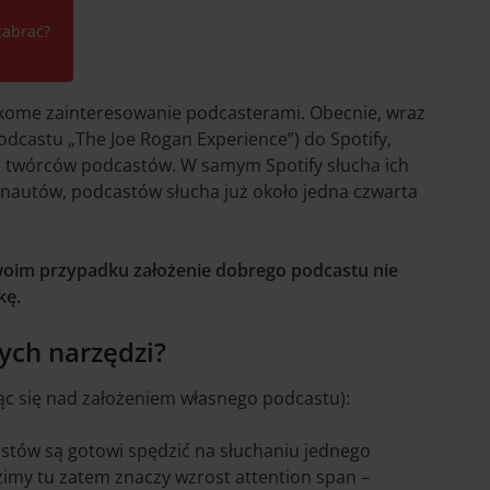
zabrać?
ikome zainteresowanie podcasterami. Obecnie, wraz
odcastu „The Joe Rogan Experience”) do Spotify,
 dla twórców podcastów. W samym Spotify słucha ich
rnautów, podcastów słucha już około jedna czwarta
Twoim przypadku założenie dobrego podcastu nie
kę.
ych narzędzi?
jąc się nad założeniem własnego podcastu):
tów są gotowi spędzić na słuchaniu jednego
imy tu zatem znaczy wzrost attention span –