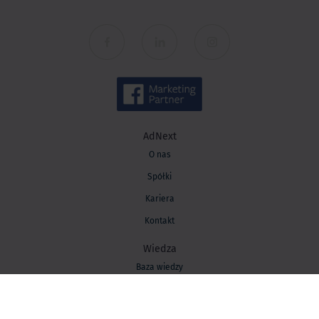
AdNext
O nas
Spółki
Kariera
Kontakt
Wiedza
Baza wiedzy
Blog AdNext
Strategia marketingowa