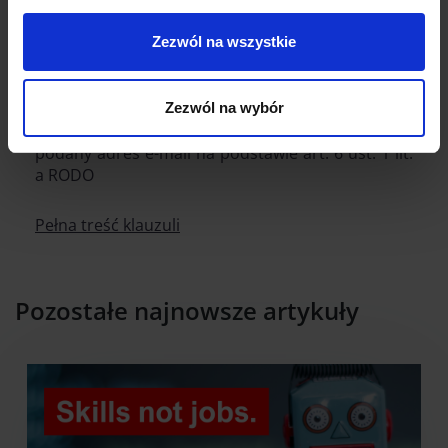
Wyrażam zgodę na przetwarzanie moich danych
Zezwól na wszystkie
osobowych przez Grupę Adnext Sp. z o.o. jako
administratora danych osobowych, w celach
otrzymywania informacji marketingowych
Zezwól na wybór
wysyłanych przez Grupę Adnext Sp. z o.o na
podany adres e-mail na podstawie art. 6 ust. 1 lit.
a RODO
Pełna treść klauzuli
Pozostałe najnowsze artykuły