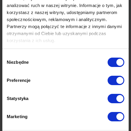
analizować ruch w naszej witrynie. Informacje o tym, jak
Przeczytaj także
korzystasz z naszej witryny, udostępniamy partnerom
społecznościowym, reklamowym i analitycznym.
SKILLS not JOBS. Jak sztuczna inteligencja zmienia
Partnerzy mogą połączyć te informacje z innymi danymi
rynek pracy i redefiniuje nasze kariery?
otrzymanymi od Ciebie lub uzyskanymi podczas
Kampania społeczna? Te przykłady musisz znać
korzystania z ich usług.
Marketing afiliacyjny – co to jest? Poradnik prowadzenia
kampanii partnerskich
Więcej dowiesz się z naszej
Polityki prywatności
oraz
Wybór
Polityki Prywatności Google
.
Niezbędne
zgody
Newsletter
Preferencje
Chcesz otrzymywać informacje o nowych wpisach w
Bazie Wiedzy i Blogu Adnext?
Statystyka
Zostaw swój adres mailowy
Marketing