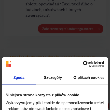
zbioru opowiadań "Taxi, taxi! Albo o
ludziach, taksówkach i innych
zwierzętach".
Zobacz więcej tekstów tego autora
Działaj skutecznie dzięki powiadomieniom
push
Sprawdź doświadczenia PushAd - narzędzia do automatyzacji
Zgoda
Szczegóły
O plikach cookies
z Grupy Adnext
Niniejsza strona korzysta z plików cookie
Wykorzystujemy pliki cookie do spersonalizowania treści
Zobacz więcej
i reklam, aby oferować funkcje społecznościowe i