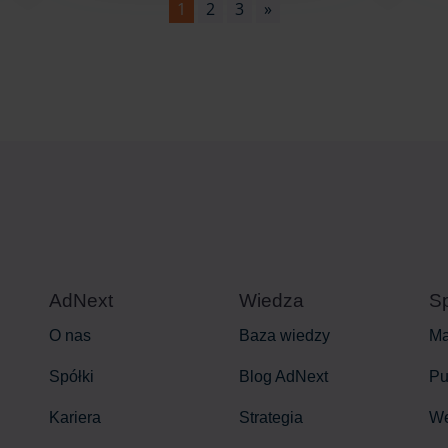
1
2
3
»
AdNext
Wiedza
Sp
O nas
Baza wiedzy
Ma
Spółki
Blog AdNext
Pu
Kariera
Strategia
W