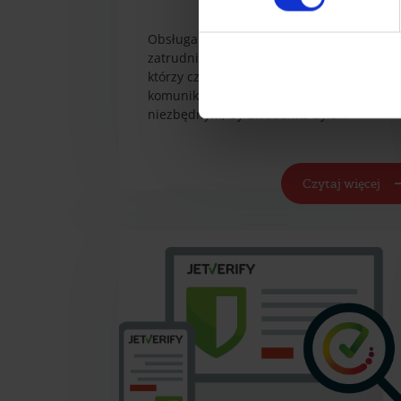
Obsługa kanałów social media wymaga
zatrudniania moderatorów treści,
którzy czuwają nad poprawnością
komunikacji. Człowiek jest elementem
niezbędnym, by układanka była…
Czytaj więcej