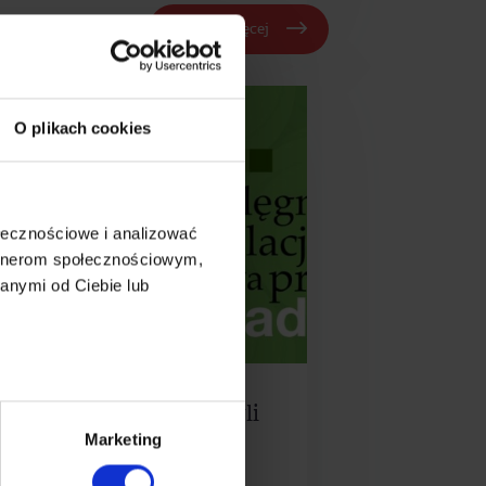
Czytaj więcej
O plikach cookies
ołecznościowe i analizować
artnerom społecznościowym,
anymi od Ciebie lub
ielęgnowanie relacji, czyli
Marketing
ała prawda o lead
urturingu