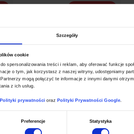
Czytaj więcej
Szczegóły
 plików cookie
do spersonalizowania treści i reklam, aby oferować funkcje sp
ormacje o tym, jak korzystasz z naszej witryny, udostępniamy p
Partnerzy mogą połączyć te informacje z innymi danymi otrzym
nia z ich usług.
Polityki prywatności
oraz
Polityki Prywatności Google
.
Kiedy automatyzacja
P
Preferencje
Statystyka
marketingu prowadzi do
c
straty klienta?
n