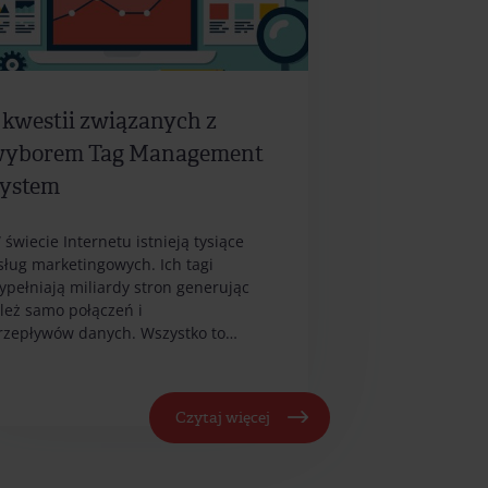
 kwestii związanych z
yborem Tag Management
ystem
 świecie Internetu istnieją tysiące
sług marketingowych. Ich tagi
ypełniają miliardy stron generując
yleż samo połączeń i
rzepływów danych. Wszystko to…
Czytaj więcej