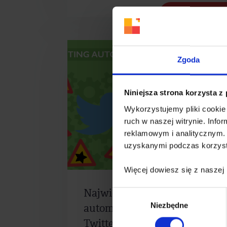
Czytaj więcej
Zgoda
Niniejsza strona korzysta z
Wykorzystujemy pliki cookie 
ruch w naszej witrynie. Inf
reklamowym i analitycznym. 
uzyskanymi podczas korzysta
Więcej dowiesz się z naszej
Największe zagrożenia
Wybór
Niezbędne
zgody
automatyzacji działań na
Twitterze