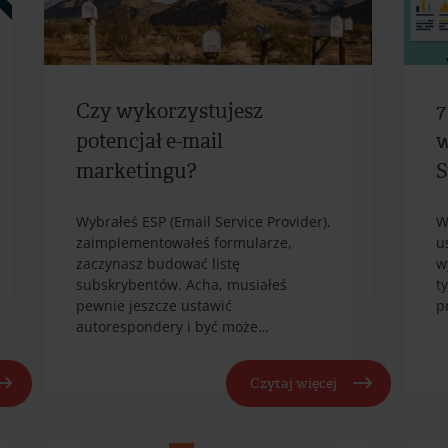
Czy wykorzystujesz
7
potencjał e-mail
w
marketingu?
S
Wybrałeś ESP (Email Service Provider),
W
zaimplementowałeś formularze,
u
zaczynasz budować listę
w
subskrybentów. Acha, musiałeś
t
pewnie jeszcze ustawić
p
autorespondery i być może…
Czytaj więcej