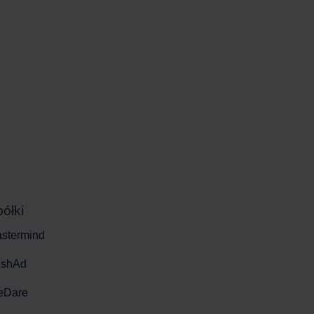
ółki
stermind
shAd
eDare