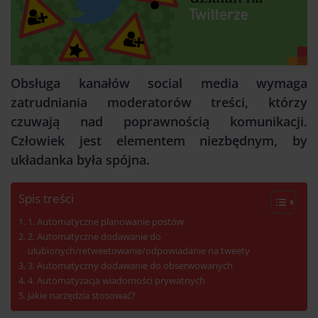
Obsługa kanałów social media wymaga
zatrudniania moderatorów treści, którzy
czuwają nad poprawnością komunikacji.
Człowiek jest elementem niezbędnym, by
układanka była spójna.
Spis treści
1. Automatyczne planowanie postów
2. Automatyczne dodawanie do
ulubionych/retweetowanie/odpowiadanie na tweety
3. Automatyczny dodawanie do obserwowanych
4. Automatyzacja wiadomości prywatnych
Jakie narzędzia stosować?