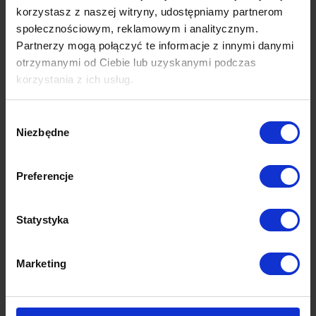
Czytaj więcej
korzystasz z naszej witryny, udostępniamy partnerom
społecznościowym, reklamowym i analitycznym.
Partnerzy mogą połączyć te informacje z innymi danymi
otrzymanymi od Ciebie lub uzyskanymi podczas
korzystania z ich usług.
Więcej dowiesz się z naszej
Polityki prywatności
oraz
Wybór
Polityki Prywatności Google
.
Niezbędne
zgody
Preferencje
Statystyka
Marketing
Instagram w końcu sprzedaje!
Obrazkowy Instagram to świetne miejsce do