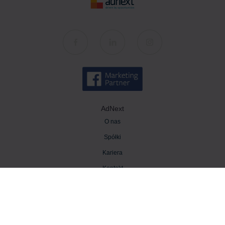
AdNext
O nas
Spółki
Kariera
Kontakt
Wiedza
Baza wiedzy
Blog AdNext