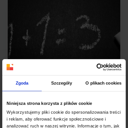
Zgoda
Szczegóły
O plikach cookies
Czego nie wie Twój klient? Klątwa wiedzy
Wiele agencji e-marketingowych, które
współpracują z małymi i średnimi
Niniejsza strona korzysta z plików cookie
przedsiębiorstwami, ciągle spotyka się z tymi
Wykorzystujemy pliki cookie do spersonalizowania treści
samymi problemami. Klienci często nie…
i reklam, aby oferować funkcje społecznościowe i
analizować ruch w naszej witrynie. Informacje o tym, jak