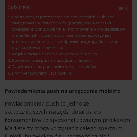
Spis treści
Podstawowym przeznaczeniem powiadomień push jest
zaangażowanie użytkowników, podtrzymanie kontaktu,
zwiększenie ruchu w witrynie i informowanie o ofercie sklepów
online. Jednak kluczem do sukcesu sprzedażowego jest
dotarcie z wiadomością do odpowiedniej grupy docelowej,
czyli targetowanie przekazu.
Na jakiej zasadzie działają powiadomienia push?
Powiadomienia push na urządzenia mobilne
Targetowanie na podstawie różnych kryteriów
Profil behawioralny użytkownika
Powiadomienia push na urządzenia mobilne
Powiadomienia push to jedno ze
skuteczniejszych narzędzi dotarcia do
konsumentów ze spersonalizowanym przekazem.
Marketerzy mogą korzystać z całego spektrum
funkcji, by zwiększyć skuteczność działań