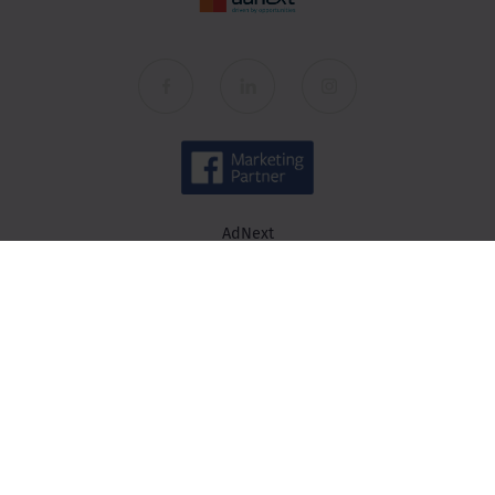
AdNext
O nas
Spółki
Kariera
Kontakt
Wiedza
Baza wiedzy
Blog AdNext