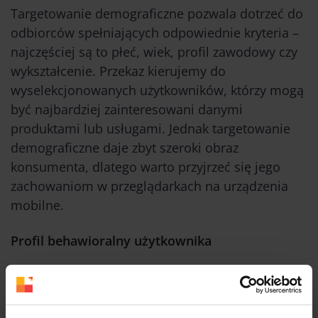
Targetowanie demograficzne pozwala dotrzeć do
odbiorców spełniających odpowiednie kryteria –
najczęściej są to płeć, wiek, profil zawodowy czy
wykształcenie. Przekaz kierujemy do
wyselekcjonowanych użytkowników, którzy mogą
być najbardziej zainteresowani danymi
produktami lub usługami. Jednak targetowanie
demograficzne daje zbyt szeroki obraz
konsumenta, dlatego warto przyjrzeć się jego
zachowaniom w przeglądarkach na urządzenia
mobilne.
Profil behawioralny użytkownika
Dzięki śledzeniu stron internetowych, które
odwiedza potencjalny klient na smartfonie,
można z łatwością stworzyć jego
profil