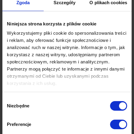
Zgoda
Szczegóły
O plikach cookies
behawioralny
. Jeśli poznamy jego zachowania i
nawyki, wyświetlone odbiorcy powiadomienia
push będą miały największy potencjał
Niniejsza strona korzysta z plików cookie
sprzedażowy. Targetowanie behawioralne
Wykorzystujemy pliki cookie do spersonalizowania treści
pozwala segmentować odbiorców na podstawie
i reklam, aby oferować funkcje społecznościowe i
m.in. przeglądanych stron na smartfonie,
analizować ruch w naszej witrynie. Informacje o tym, jak
zakupionych produktów czy klikniętych linków.
korzystasz z naszej witryny, udostępniamy partnerom
Równie ważny jest kontekst, w jakim wyświetla
społecznościowym, reklamowym i analitycznym.
się przekaz reklamowy. Oferta może być
Partnerzy mogą połączyć te informacje z innymi danymi
skierowana do osób o konkretnych intencjach
otrzymanymi od Ciebie lub uzyskanymi podczas
korzystania z ich usług.
zakupowych czy zainteresowanych daną
dziedziną życia. Aby jeszcze bardziej zawęzić
Więcej dowiesz się z naszej
Polityki prywatności
oraz
Wybór
grupę docelową, warto ograniczyć emisję
Polityki Prywatności Google
.
Niezbędne
zgody
kampanii np. do określonych słów kluczowych
czy wybranych stron internetowych.
Preferencje
Marketing automation pozwala na dotarcie do