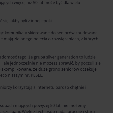
cych więcej niż 50 lat może być dla wielu
się jakby byli z innej epoki.
ząc komunikaty skierowane do seniorów zbudowane
nie mają zielonego pojęcia o rozwiązaniach, z których
adomość tego, że grupa silver generation to ludzie,
i, ale jednocześnie nie możesz sprawić, by poczuli się
tyle skomplikowane, że duże grono seniorów oczekuje
ieco niższym nr. PESEL.
niorzy korzystają z Internetu bardzo chętnie i
 osobach mających powyżej 50 lat, nie możemy
zej pani. Wiele z tych osób nadal pracuje i stara