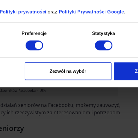
Polityki prywatności
oraz
Polityki Prywatności Google
.
Preferencje
Statystyka
Zezwól na wybór
Z
ytkowników Facebooka – USA
ce działań seniorów na Facebooku, możemy zauważyć,
ący ich rzeczywistym zainteresowaniom i potrzebom.
eniorzy