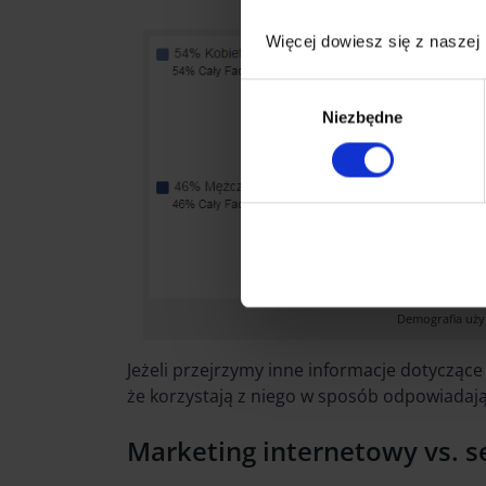
Więcej dowiesz się z naszej
Wybór
Niezbędne
zgody
Demografia uż
Jeżeli przejrzymy inne informacje dotyczą
że korzystają z niego w sposób odpowiadaj
Marketing internetowy vs. s