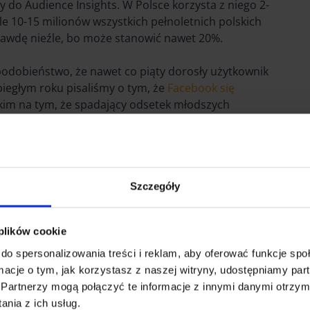
do Audience Insights. W Polsce korzysta z niego 2-
tle 10-15 milionów wszystkich pełnoletnich polskich
wdę nieźle, bo może stanowić nawet 20%.
podobieństwo, że nawet co piąty dorosły użytkownik
iegłym roku pisaliśmy o tym, że
Facebook się
tkim na tym, że spadający odsetek młodszych
 ekipy z Menlo Park, ale tym razem podejdziemy do
 liczbę użytkowników Facebooka z młodszych grup
ile podobną wielkość grupy 18-24 i 45-54 w Stanach
Szczegóły
złą wiadomość – to mówiąc o silver generation
 plików cookie
młodsze, natomiast w USA różnice pomiędzy
do spersonalizowania treści i reklam, aby oferować funkcje sp
im wśród kobiet) są coraz mniejsze.
ormacje o tym, jak korzystasz z naszej witryny, udostępniamy p
Partnerzy mogą połączyć te informacje z innymi danymi otrzym
nia z ich usług.