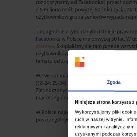
rozpoczynamy od Facebooka i przechodzimy 
2,5 miliona osób powyżej 50 roku życia. Na 
użytkowników grupa seniorów wypada napra
Tak, zgodnie z tymi danymi istnieje prawdo
Facebooka w Polsce ma powyżej 50 lat. W ub
starzeje
. Skupialiśmy się tam przede wszys
użytkowników to niepokojąca wiadomość dla
tematu od zupełnie innej strony.
We wspomnianej publikacji porównywaliśmy
(18-24; 25-34) i tych najstarszych (45+). O 
Zgoda
Zjednoczonych traktowaliśmy wówczas jako 
marketingu możemy się tylko cieszyć.
Niniejsza strona korzysta z
W Polsce największą grupą nadal są osoby 
Wykorzystujemy pliki cookie 
poszczególnymi segmentami (przede wszystk
ruch w naszej witrynie. Inf
reklamowym i analitycznym. 
uzyskanymi podczas korzysta