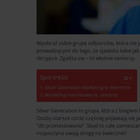
Wyobraź sobie grupę odbiorców, która ni
prowadzącymi do tego, że zjawiska takie j
skrzypce. Zgadza się – to właśnie seniorzy.
Spis treści
Silver Generation Marketing w Internecie
Marketing internetowy vs. seniorzy
Silver Generation to grupa, która z biegie
Osoby starsze coraz częściej pojawiają się j
“do przetestowania”. Skąd to całe zamiesza
rozpoczyna swoją drogę na świecznik?