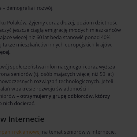
 – demografia i rozwój.
eku Polaków, Żyjemy coraz dłużej, poziom dzietności
ołączyć jeszcze ciągłą emigrację młodych mieszkańców
mające więcej niż 60 lat będą stanowić ponad 40%
 także mieszkańców innych europejskich krajów.
ęcej.
zwój społeczeństwa informacyjnego i coraz wyższa
rona seniorów (tj. osób mających więcej niż 50 lat)
 nowoczesnych rozwiązań technologicznych. Jeżeli
łań w zakresie rozwoju świadomości i
niorów –
otrzymujemy grupę odbiorców, którzy
 nich docierać
.
 w Internecie
panii reklamowej
na temat seniorów w Internecie,