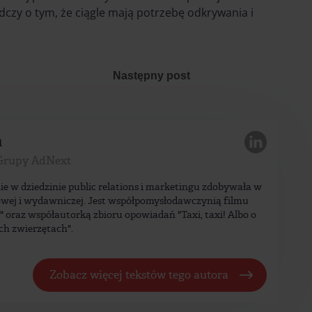
adczy o tym, że ciągle mają potrzebę odkrywania i
Następny post
a
Grupy AdNext
ie w dziedzinie public relations i marketingu zdobywała w
wej i wydawniczej. Jest współpomysłodawczynią filmu
a" oraz współautorką zbioru opowiadań "Taxi, taxi! Albo o
ch zwierzętach".
Zobacz więcej tekstów tego autora