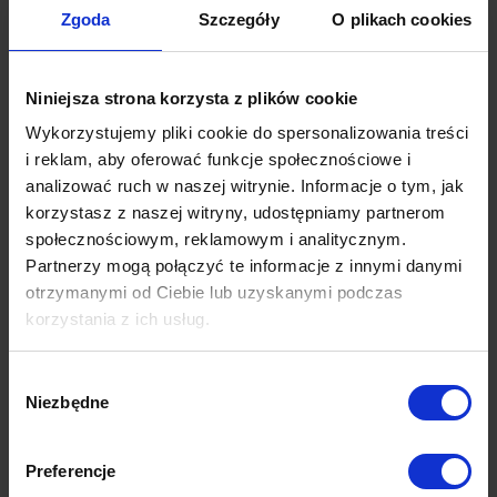
pewność, że ludzie rozumieją to, co widzą, kto za
Zgoda
Szczegóły
O plikach cookies
to zapłacił i pełnię tego, co inni mogą zobaczyć”
.
Sheryl Sandberg (Facebook COO)
Niniejsza strona korzysta z plików cookie
Wykorzystujemy pliki cookie do spersonalizowania treści
i reklam, aby oferować funkcje społecznościowe i
analizować ruch w naszej witrynie. Informacje o tym, jak
korzystasz z naszej witryny, udostępniamy partnerom
społecznościowym, reklamowym i analitycznym.
Partnerzy mogą połączyć te informacje z innymi danymi
otrzymanymi od Ciebie lub uzyskanymi podczas
korzystania z ich usług.
Więcej dowiesz się z naszej
Polityki prywatności
oraz
Wybór
Polityki Prywatności Google
.
Niezbędne
zgody
Preferencje