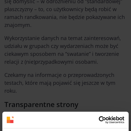
się domyślić – w odróżnieniu od “standardowej”
płaszczyzny – to, co użytkownicy będą robić w
ramach randkowania, nie będzie pokazywane ich
znajomym.
Wykorzystanie danych na temat zainteresowań,
udziału w grupach czy wydarzeniach może być
ciekawym sposobem na “swatanie” i tworzenie
relacji z (nie)przypadkowymi osobami.
Czekamy na informacje o przeprowadzonych
testach, które mają pojawić się jeszcze w tym
roku.
Transparentne strony
“Nasz główny cel jest bardzo prosty. Chcemy
zmniejszyć liczbę złych reklam, chcemy mieć