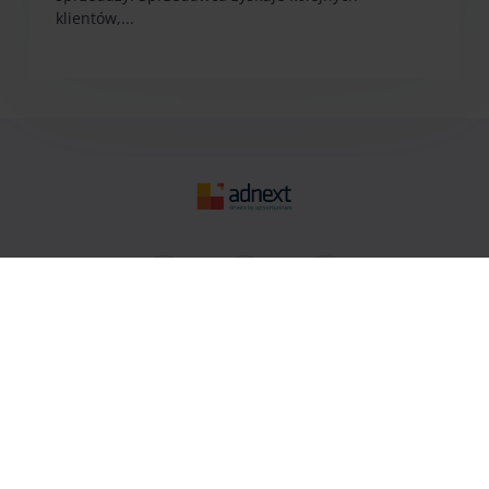
klientów,...
AdNext
O nas