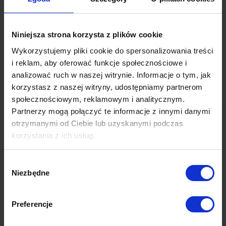
Chcesz dowiedzieć się więcej? Zobacz powiązany
artykuł:
Niniejsza strona korzysta z plików cookie
7 zasad strategii marketingowej, czyli jak
Wykorzystujemy pliki cookie do spersonalizowania treści
skutecznie poskromić milenialsów
i reklam, aby oferować funkcje społecznościowe i
analizować ruch w naszej witrynie. Informacje o tym, jak
korzystasz z naszej witryny, udostępniamy partnerom
Poprzedni post
Następny post
społecznościowym, reklamowym i analitycznym.
Partnerzy mogą połączyć te informacje z innymi danymi
otrzymanymi od Ciebie lub uzyskanymi podczas
Magdalena Zaleska
korzystania z ich usług.
Content & PR Manager Grupy AdNext
Ponad 15-letnie doświadczenie w
Więcej dowiesz się z naszej
Polityki prywatności
oraz
Wybór
dziedzinie public relations i marketingu
Polityki Prywatności Google
.
Niezbędne
zgody
zdobywała w agencjach PR, branży
mediowej i wydawniczej. Jest
współpomysłodawczynią filmu "Grzesiuk.
Preferencje
Ferajna wciąż gra" oraz współautorką
zbioru opowiadań "Taxi, taxi! Albo o