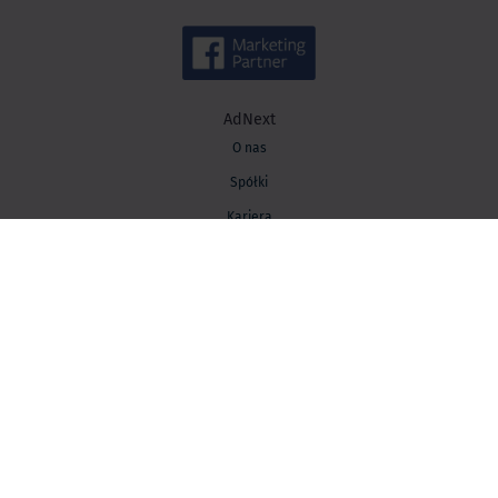
AdNext
O nas
Spółki
Kariera
Kontakt
Wiedza
Baza wiedzy
Blog AdNext
Strategia marketingowa
Performance marketing
Marketing automation
Grywalizacja