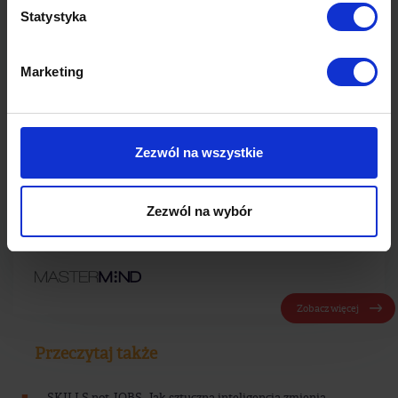
Statystyka
ludziach, taksówkach i innych
zwierzętach".
Marketing
Zobacz więcej tekstów tego autora
Zezwól na wszystkie
Szukasz skutecznej strategii mediowej?
Zezwól na wybór
Sprawdź doświadczenia Mastermind Media - domu
mediowego z grupy AdNext
Zobacz więcej
Przeczytaj także
SKILLS not JOBS. Jak sztuczna inteligencja zmienia