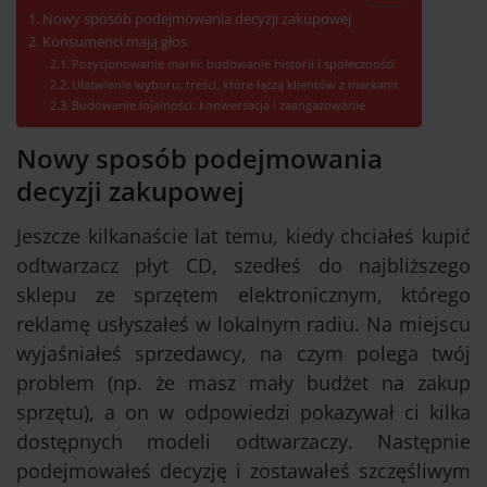
Nowy sposób podejmowania decyzji zakupowej
Konsumenci mają głos
Pozycjonowanie marki: budowanie historii i społeczności
Ułatwienie wyboru: treści, które łączą klientów z markami
Budowanie lojalności: konwersacja i zaangażowanie
Nowy sposób podejmowania
decyzji zakupowej
Jeszcze kilkanaście lat temu, kiedy chciałeś kupić
odtwarzacz płyt CD, szedłeś do najbliższego
sklepu ze sprzętem elektronicznym, którego
reklamę usłyszałeś w lokalnym radiu. Na miejscu
wyjaśniałeś sprzedawcy, na czym polega twój
problem (np. że masz mały budżet na zakup
sprzętu), a on w odpowiedzi pokazywał ci kilka
dostępnych modeli odtwarzaczy. Następnie
podejmowałeś decyzję i zostawałeś szczęśliwym