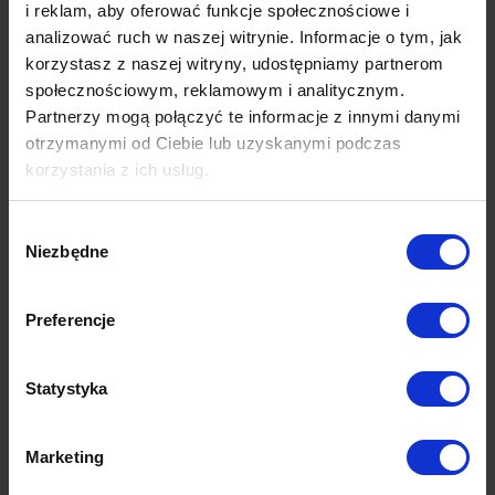
i reklam, aby oferować funkcje społecznościowe i
analizować ruch w naszej witrynie. Informacje o tym, jak
korzystasz z naszej witryny, udostępniamy partnerom
społecznościowym, reklamowym i analitycznym.
Partnerzy mogą połączyć te informacje z innymi danymi
otrzymanymi od Ciebie lub uzyskanymi podczas
korzystania z ich usług.
Więcej dowiesz się z naszej
Polityki prywatności
oraz
Wybór
Polityki Prywatności Google
.
Niezbędne
zgody
Preferencje
Statystyka
Marketing