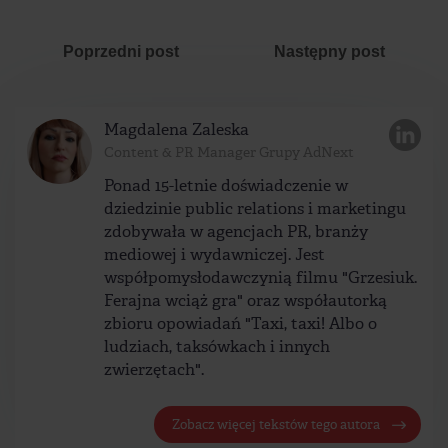
Poprzedni post
Następny post
Magdalena Zaleska
Content & PR Manager Grupy AdNext
Ponad 15-letnie doświadczenie w
dziedzinie public relations i marketingu
zdobywała w agencjach PR, branży
mediowej i wydawniczej. Jest
współpomysłodawczynią filmu "Grzesiuk.
Ferajna wciąż gra" oraz współautorką
zbioru opowiadań "Taxi, taxi! Albo o
ludziach, taksówkach i innych
zwierzętach".
Zobacz więcej tekstów tego autora