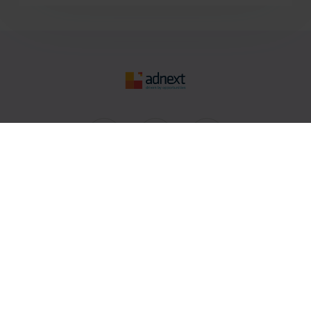
AdNext
O nas
Spółki
Kariera
Kontakt