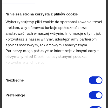
lub wysokości, by wyświetlał się na pełnym
ekranie.
Niniejsza strona korzysta z plików cookie
Wykorzystujemy pliki cookie do spersonalizowania treści
Zdjęcie
– może stanowić klikalny odnośnik do
i reklam, aby oferować funkcje społecznościowe i
strony internetowej, sklepu z aplikacjami lub
analizować ruch w naszej witrynie. Informacje o tym, jak
innej kanwy. Możesz dopasować go do
korzystasz z naszej witryny, udostępniamy partnerom
szerokości ekranu z możliwością powiększania
społecznościowym, reklamowym i analitycznym.
obrazu lub do wysokości – by wyświetlał się na
Partnerzy mogą połączyć te informacje z innymi danymi
pełnym ekranie.
otrzymanymi od Ciebie lub uzyskanymi podczas
korzystania z ich usług.
Karuzela
– bardziej atrakcyjne możliwości
wyświetlania zdjęć. Na zdjęciach wyświetlą się
Więcej dowiesz się z naszej
Polityki prywatności
oraz
Wybór
strzałki umożliwiające przewijanie w poziomie.
Polityki Prywatności Google
.
Niezbędne
zgody
Możesz wprowadzić od 2 do 10 zdjęć i osobny
odnośnik dla każdego z nich
. Jeżeli wprowadzisz
Preferencje
zdjęcia w różnych rozmiarze – kolejne dopasują
się do pierwszego.