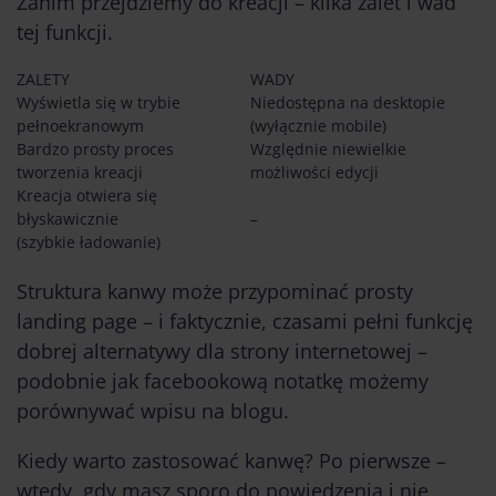
Zanim przejdziemy do kreacji – kilka zalet i wad
tej funkcji.
ZALETY
WADY
Wyświetla się w trybie
Niedostępna na desktopie
pełnoekranowym
(wyłącznie mobile)
Bardzo prosty proces
Względnie niewielkie
tworzenia kreacji
możliwości edycji
Kreacja otwiera się
błyskawicznie
–
(szybkie ładowanie)
Struktura kanwy może przypominać prosty
landing page
– i faktycznie, czasami pełni funkcję
dobrej alternatywy dla strony internetowej –
podobnie jak facebookową notatkę możemy
porównywać wpisu na blogu.
Kiedy warto zastosować kanwę? Po pierwsze –
wtedy, gdy masz sporo do powiedzenia i nie