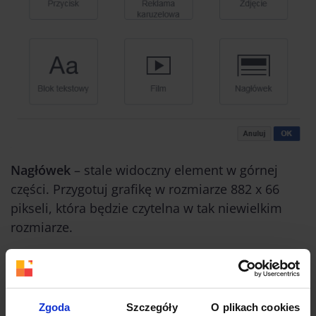
Nagłówek
– stale widoczny element w górnej
części. Przygotuj grafikę w rozmiarze 882 x 66
pikseli, która będzie czytelna w tak niewielkim
rozmiarze.
Film
– prześlij film wysokiej jakości, by podnieść
atrakcyjność kreacji i zatrzymać uwagę odbiorcy.
Pamiętaj, że może być wyświetlany także bez
Zgoda
Szczegóły
O plikach cookies
dźwięku. Film możesz dopasować do szerokości