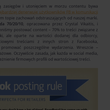
tą zasięgów i utonięciem w morzu contentu bywa
ajbardziej denerwuje użytkowników FB w komunikacji
słym topie zachowań odstraszających od naszej marki.
da 70/20/10
, opracowana przez Crystal Vikaitis, i
nniśmy postować content – 70% to treści związane z
ki, ale oparte na wartości dodanej dla odbiorcy,
ciowymi treściami z innych stron z Facebooka,
 promować poszczególne wydarzenia. Wreszcie –
żowe. Oczywiście zasada, jak każda w social media,
eżnienie firmowych profili od wartościowej treści.