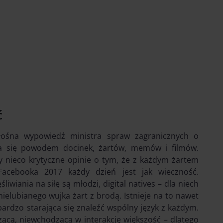
ć
łośna wypowiedź ministra spraw zagranicznych o
ała się powodem docinek, żartów, memów i filmów.
y nieco krytyczne opinie o tym, że z każdym żartem
Facebooka 2017 każdy dzień jest jak wieczność.
iwiania na siłę są młodzi, digital natives – dla niech
elubianego wujka żart z brodą. Istnieje na to nawet
bardzo starająca się znaleźć wspólny język z każdym.
zącą, niewchodzącą w interakcję większość – dlatego