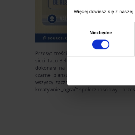
Więcej dowiesz się z naszej
Wybór
Niezbędne
zgody
Przesyt treściami reklamowymi można też
sieci Taco Bell… wymownie zamilknąć. Gdy 
dokonała na swoim profilu specyficznego 
czarne plansze, buzz w sieci przekroczył
wszyscy zaczęli o tym rozmawiać” – przewr
kreatywnie „ograć” społecznościowy… przesyt,