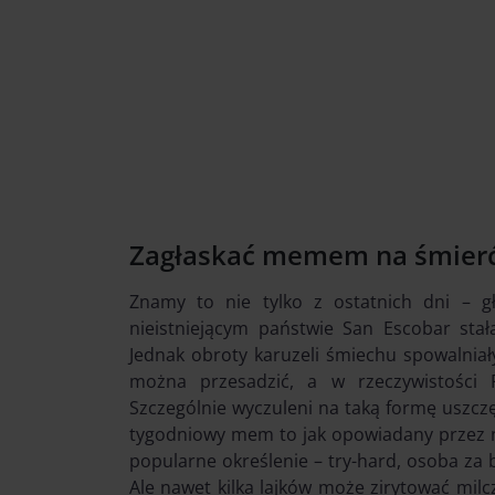
Zagłaskać memem na śmier
Znamy to nie tylko z ostatnich dni – g
nieistniejącym państwie San Escobar st
Jednak obroty karuzeli śmiechu spowalniał
można przesadzić, a w rzeczywistości 
Szczególnie wyczuleni na taką formę uszczęśl
tygodniowy mem to jak opowiadany przez ni
popularne określenie – try-hard, osoba za 
Ale nawet kilka lajków może zirytować milc