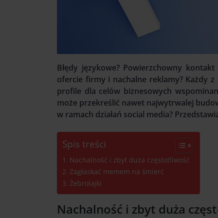
Błędy językowe? Powierzchowny kontakt 
ofercie firmy i nachalne reklamy? Każdy 
profile dla celów biznesowych wspominany
może przekreślić nawet najwytrwalej budow
w ramach działań social media? Przedstawi
Spis treści
Nachalność i zbyt duża częstotliwość
Zagłaskać memem na śmierć
Żebrolajki
Nachalność i zbyt duża częs