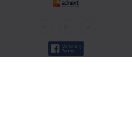
AdNext
O nas
Spółki
Kariera
Kontakt
Wiedza
Baza wiedzy
Blog AdNext