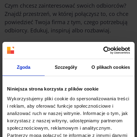
Czym chcesz zainteresować swoich odbiorców?
Znajdź przestrzeń, w której połączysz to, co chce
powiedzieć Twoja firma z tym, czego potrzebują
odbiorcy. Edukuj, inspiruj albo rozbawiaj.
Możesz tworzyć specjalistyczne treści, które
pomagają rozwiązywać problemy wąskiego grona
odbiorców lub tworzyć filmy dotyczące
Zgoda
Szczegóły
O plikach cookies
popularnych tematów, ubranych w atrakcyjną
formę, którą dotrzesz do szerszego grona
odbiorców. Dobrym rozwiązaniem może być
Niniejsza strona korzysta z plików cookie
również strategia, w której regularne
Wykorzystujemy pliki cookie do spersonalizowania treści
publikowanie “poważnych” treści urozmaicasz
i reklam, aby oferować funkcje społecznościowe i
“zasięgowym” filmem. Większość odbiorców
analizować ruch w naszej witrynie. Informacje o tym, jak
odejdzie, ale część, z którą zbudujesz więź lub
korzystasz z naszej witryny, udostępniamy partnerom
zainteresujesz tematyką – zostanie na kanale na
społecznościowym, reklamowym i analitycznym.
dłużej.
Partnerzy mogą połączyć te informacje z innymi danymi