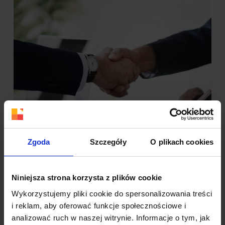
Zgoda
Szczegóły
O plikach cookies
Mikroinfluencerzy: płacisz mniej –
zyskujesz więcej
Niniejsza strona korzysta z plików cookie
Wykorzystujemy pliki cookie do spersonalizowania treści
Są influencerzy, czyli ludzie, którzy mogą pomóc Ci
osiągnąć więcej dzięki swojej popularności w sieci.
i reklam, aby oferować funkcje społecznościowe i
Są klienci, którzy tworzą recenzje…
analizować ruch w naszej witrynie. Informacje o tym, jak