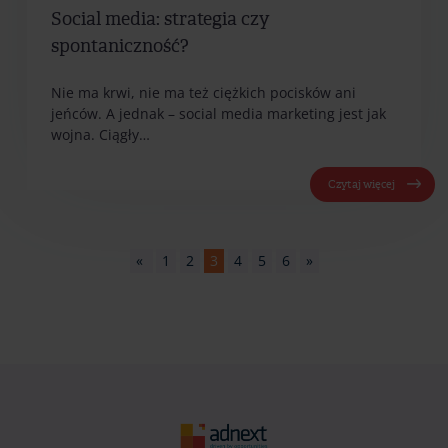
Social media: strategia czy
spontaniczność?
Nie ma krwi, nie ma też ciężkich pocisków ani
jeńców. A jednak – social media marketing jest jak
wojna. Ciągły…
Czytaj więcej
«
1
2
3
4
5
6
»