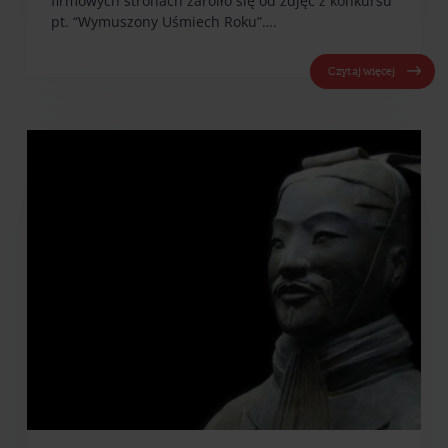
firmowych stronach zaroiło się od zdjęć z konkursu
pt. “Wymuszony Uśmiech Roku”….
Czytaj więcej