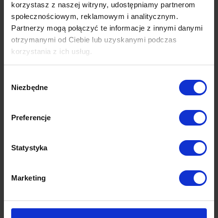
korzystasz z naszej witryny, udostępniamy partnerom
społecznościowym, reklamowym i analitycznym.
Czytaj więcej
Partnerzy mogą połączyć te informacje z innymi danymi
otrzymanymi od Ciebie lub uzyskanymi podczas
korzystania z ich usług.
Więcej dowiesz się z naszej
Polityki prywatności
oraz
Wybór
Polityki Prywatności Google
.
Niezbędne
zgody
Preferencje
Statystyka
Marketing
Jak dzisiaj robić email marketing?