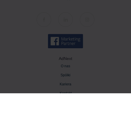
AdNext
O nas
Spółki
Kariera
Kontakt
Wiedza
Baza wiedzy
Blog AdNext
Strategia marketingowa