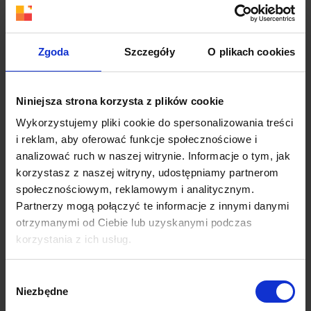
Czytaj więcej
Zgoda
Szczegóły
O plikach cookies
Niniejsza strona korzysta z plików cookie
Wykorzystujemy pliki cookie do spersonalizowania treści
i reklam, aby oferować funkcje społecznościowe i
analizować ruch w naszej witrynie. Informacje o tym, jak
korzystasz z naszej witryny, udostępniamy partnerom
społecznościowym, reklamowym i analitycznym.
Partnerzy mogą połączyć te informacje z innymi danymi
otrzymanymi od Ciebie lub uzyskanymi podczas
korzystania z ich usług.
Więcej dowiesz się z naszej
Polityki prywatności
oraz
Wybór
Polityki Prywatności Google
.
Niezbędne
Brand hero: wisienka na torcie w strategii
zgody