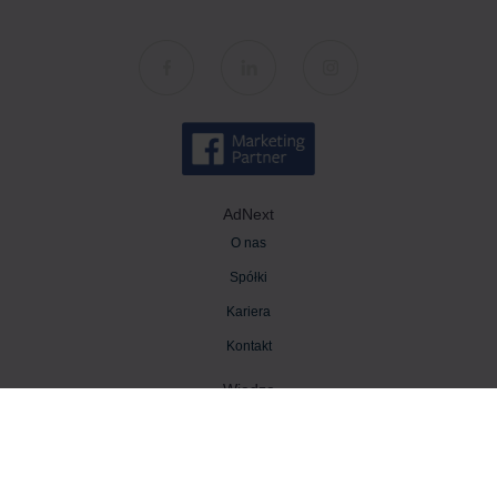
AdNext
O nas
Spółki
Kariera
Kontakt
Wiedza
Baza wiedzy
Blog AdNext
Strategia marketingowa