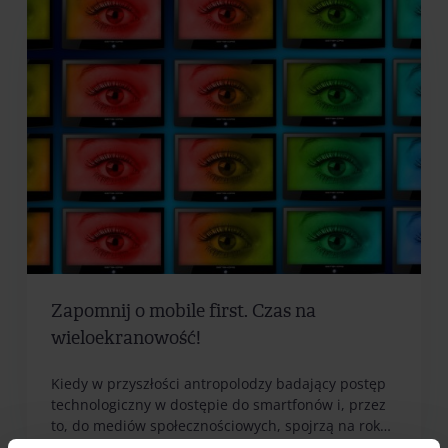
Zapomnij o mobile first. Czas na
wieloekranowość!
Kiedy w przyszłości antropolodzy badający postęp
technologiczny w dostępie do smartfonów i, przez
to, do mediów społecznościowych, spojrzą na rok…