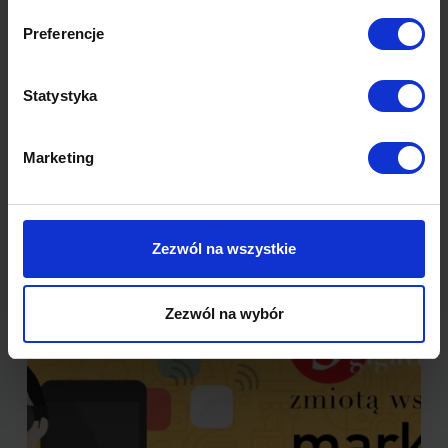
marki
Preferencje
Czy marka potrzebuje bohatera? Opowiadanie
historii to jedna z podstawowych metod
przyciągania uwagi konsumentów. Czy dobrze
Statystyka
skrojona historia nie potrzebuje…
Marketing
Czytaj więcej
Zezwól na wszystkie
Zezwól na wybór