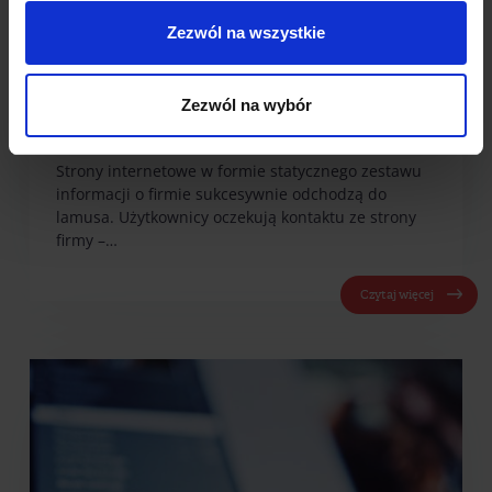
Zezwól na wszystkie
Live chat na Twojej stronie: dlaczego
Zezwól na wybór
warto? (cz. 1)
Strony internetowe w formie statycznego zestawu
informacji o firmie sukcesywnie odchodzą do
lamusa. Użytkownicy oczekują kontaktu ze strony
firmy –…
Czytaj więcej