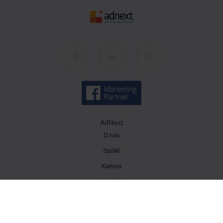
AdNext
O nas
Spółki
Kariera
Kontakt
Wiedza
Baza wiedzy