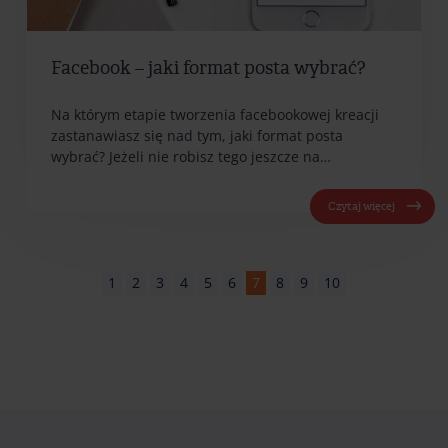
Facebook – jaki format posta wybrać?
Na którym etapie tworzenia facebookowej kreacji
zastanawiasz się nad tym, jaki format posta
wybrać? Jeżeli nie robisz tego jeszcze na…
Czytaj więcej
1
2
3
4
5
6
7
8
9
10