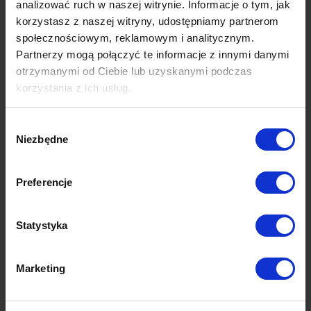
analizować ruch w naszej witrynie. Informacje o tym, jak
korzystasz z naszej witryny, udostępniamy partnerom
Tegoroczny czerwiec to dla większości z nas
społecznościowym, reklamowym i analitycznym.
początek ogromnych emocji. Wielkie turnieje
Partnerzy mogą połączyć te informacje z innymi danymi
sportowe to dla marek okazja do tego, żeby…
otrzymanymi od Ciebie lub uzyskanymi podczas
korzystania z ich usług.
Czytaj więcej
Więcej dowiesz się z naszej
Polityki prywatności
oraz
Wybór
Polityki Prywatności Google
.
Niezbędne
zgody
Preferencje
Statystyka
Marketing