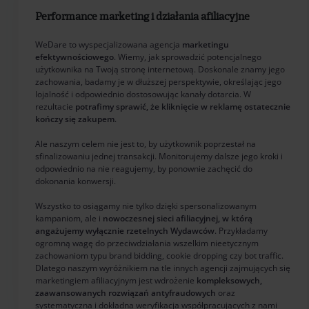
Performance marketing i działania afiliacyjne
WeDare to wyspecjalizowana agencja
marketingu
efektywnościowego
. Wiemy, jak sprowadzić potencjalnego
użytkownika na Twoją stronę internetową. Doskonale znamy jego
zachowania, badamy je w dłuższej perspektywie, określając jego
lojalność i odpowiednio dostosowując kanały dotarcia. W
rezultacie
potrafimy sprawić, że kliknięcie w reklamę ostatecznie
kończy się zakupem
.
Ale naszym celem nie jest to, by użytkownik poprzestał na
sfinalizowaniu jednej transakcji. Monitorujemy dalsze jego kroki i
odpowiednio na nie reagujemy, by ponownie zachęcić do
dokonania konwersji.
Wszystko to osiągamy nie tylko dzięki spersonalizowanym
kampaniom, ale i
nowoczesnej sieci afiliacyjnej, w którą
angażujemy wyłącznie rzetelnych Wydawców
. Przykładamy
ogromną wagę do przeciwdziałania wszelkim nieetycznym
zachowaniom typu brand bidding, cookie dropping czy bot traffic.
Dlatego naszym wyróżnikiem na tle innych agencji zajmujących się
marketingiem afiliacyjnym jest wdrożenie
kompleksowych,
zaawansowanych rozwiązań antyfraudowych
oraz
systematyczna i dokładna weryfikacja współpracujących z nami