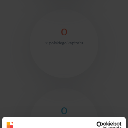
0
% polskiego kapitału
0
lat na rynku