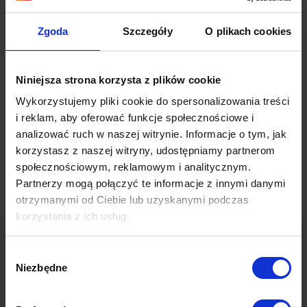
Zgoda
Szczegóły
O plikach cookies
Niniejsza strona korzysta z plików cookie
Wykorzystujemy pliki cookie do spersonalizowania treści
i reklam, aby oferować funkcje społecznościowe i
analizować ruch w naszej witrynie. Informacje o tym, jak
korzystasz z naszej witryny, udostępniamy partnerom
Blog AdNext
społecznościowym, reklamowym i analitycznym.
Partnerzy mogą połączyć te informacje z innymi danymi
otrzymanymi od Ciebie lub uzyskanymi podczas
korzystania z ich usług.
Więcej dowiesz się z naszej
Polityki prywatności
oraz
Wybór
Polityki Prywatności Google
.
Niezbędne
zgody