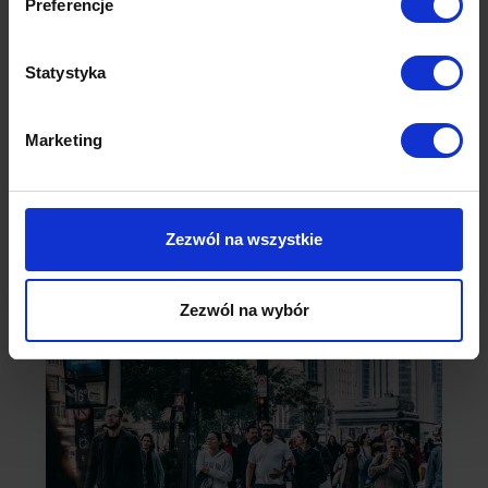
Preferencje
Statystyka
SKILLS not JOBS. Jak sztuczna inteligencja
Marketing
zmienia rynek pracy i redefiniuje nasze
kariery?
– Tato, a co ty właściwie robisz w pracy? Za każdym
razem, kiedy słyszę to pytanie od syna, zaczynam
Zezwól na wszystkie
nerwowo…
Czytaj więcej
Zezwól na wybór